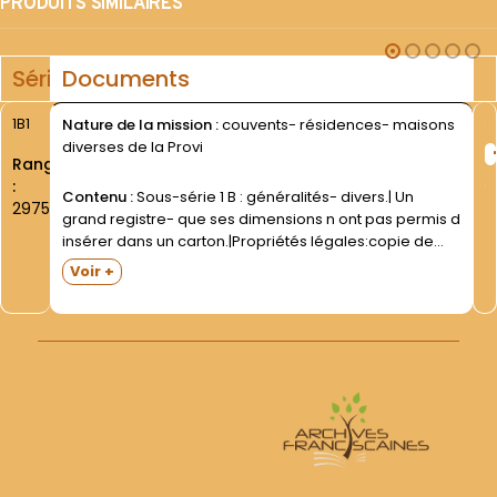
PRODUITS SIMILAIRES
Série
Documents
1B1
Nature de la mission :
couvents- résidences- maisons
diverses de la Provi
Rang
:
Contenu :
Sous-série 1 B : généralités- divers.| Un
2975
grand registre- que ses dimensions n ont pas permis d
insérer dans un carton.|Propriétés légales:copie de
titres de propriété et d actes apparentés- notes-
Voir +
documents originaux|divers- concernant les couvents
de la Province (1850-1914).|Collé au...