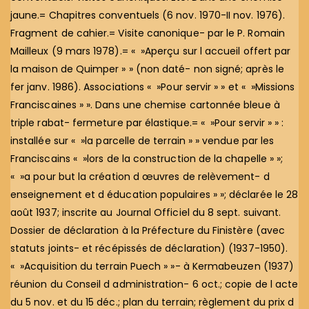
jaune.= Chapitres conventuels (6 nov. 1970-II nov. 1976).
Fragment de cahier.= Visite canonique- par le P. Romain
Mailleux (9 mars 1978).= « »Aperçu sur l accueil offert par
la maison de Quimper » » (non daté- non signé; après le
fer janv. 1986). Associations « »Pour servir » » et « »Missions
Franciscaines » ». Dans une chemise cartonnée bleue à
triple rabat- fermeture par élastique.= « »Pour servir » » :
installée sur « »la parcelle de terrain » » vendue par les
Franciscains « »lors de la construction de la chapelle » »;
« »a pour but la création d œuvres de relèvement- d
enseignement et d éducation populaires » »; déclarée le 28
août 1937; inscrite au Journal Officiel du 8 sept. suivant.
Dossier de déclaration à la Préfecture du Finistère (avec
statuts joints- et récépissés de déclaration) (1937-1950).
« »Acquisition du terrain Puech » »- à Kermabeuzen (1937)
réunion du Conseil d administration- 6 oct.; copie de l acte
du 5 nov. et du 15 déc.; plan du terrain; règlement du prix d