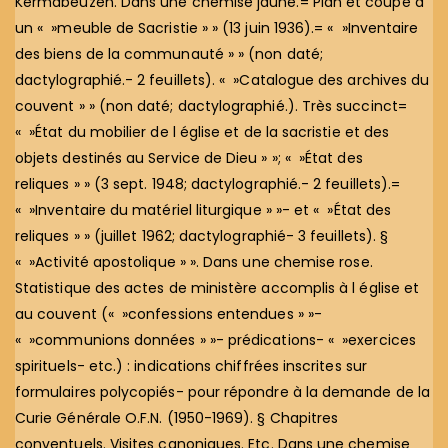
Kermabeuzen. Dans une chemise jaune.= Plan et coupe d
un « »meuble de Sacristie » » (13 juin 1936).= « »Inventaire
des biens de la communauté » » (non daté;
dactylographié.- 2 feuillets). « »Catalogue des archives du
couvent » » (non daté; dactylographié.). Très succinct=
« »État du mobilier de l église et de la sacristie et des
objets destinés au Service de Dieu » »; « »État des
reliques » » (3 sept. 1948; dactylographié.- 2 feuillets).=
« »Inventaire du matériel liturgique » »- et « »État des
reliques » » (juillet 1962; dactylographié- 3 feuillets). §
« »Activité apostolique » ». Dans une chemise rose.
Statistique des actes de ministère accomplis à l église et
au couvent (« »confessions entendues » »-
« »communions données » »- prédications- « »exercices
spirituels- etc.) : indications chiffrées inscrites sur
formulaires polycopiés- pour répondre à la demande de la
Curie Générale O.F.N. (1950-1969). § Chapitres
conventuels. Visites canoniques. Etc. Dans une chemise