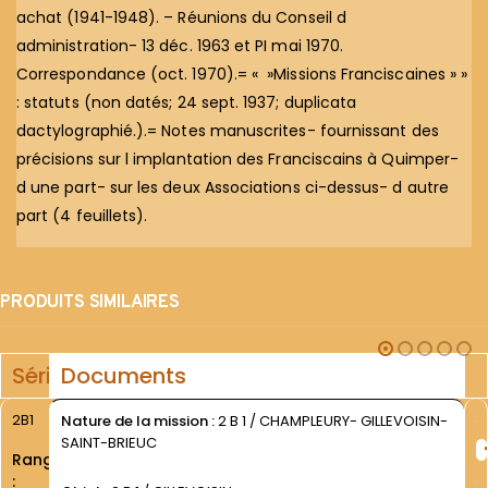
achat (1941-1948). – Réunions du Conseil d
administration- 13 déc. 1963 et PI mai 1970.
Correspondance (oct. 1970).= « »Missions Franciscaines » »
: statuts (non datés; 24 sept. 1937; duplicata
dactylographié.).= Notes manuscrites- fournissant des
précisions sur l implantation des Franciscains à Quimper-
d une part- sur les deux Associations ci-dessus- d autre
part (4 feuillets).
PRODUITS SIMILAIRES
Série
Documents
2B1
Nature de la mission :
2 B 1 / CHAMPLEURY- GILLEVOISIN-
SAINT-BRIEUC
Rang
: