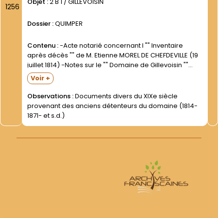
Objet :
2 B 1 / GILLEVOISIN
1256
Dossier :
QUIMPER
Contenu :
-Acte notarié concernant l "" Inventaire
après décès "" de M. Etienne MOREL DE CHEFDEVILLE (19
juillet 1814) -Notes sur le "" Domaine de Gillevoisin ""
concernant pour une large part la plantation et la
Voir +
coupe d arbres (s.d.; après...
Observations :
Documents divers du XIXe siècle
provenant des anciens détenteurs du domaine (1814-
1871- et s.d.)