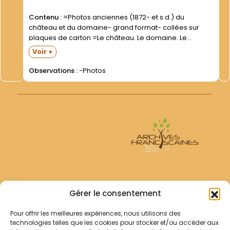
Contenu :
=Photos anciennes (1872- et s.d.) du
château et du domaine- grand format- collées sur
plaques de carton =Le château. Le domaine. Le
paysage alentour =L intérieur de la chapelle
Voir +
=Ordination (1941- 1943- 1950- 1954- 1955) =Groupes
divers =Photos individuelles de...
Observations :
-Photos
Archives Franciscaines
Gérer le consentement
Pour offrir les meilleures expériences, nous utilisons des
RECHERCHER
technologies telles que les cookies pour stocker et/ou accéder aux
Comment chercher ?