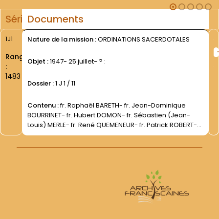
Série
Documents
1J1
Nature de la mission :
ORDINATIONS SACERDOTALES
Rang
Objet :
1947- 25 juillet- ? :
:
1483
Dossier :
1 J 1 / 11
Contenu :
fr. Raphaël BARETH- fr. Jean-Dominique
BOURRINET- fr. Hubert DOMON- fr. Sébastien (Jean-
Louis) MERLE- fr. René QUEMENEUR- fr. Patrick ROBERT-
fr. Damien VORREUX- fr. André-Jacques VRECK- fr.
Romuald WARLOP.