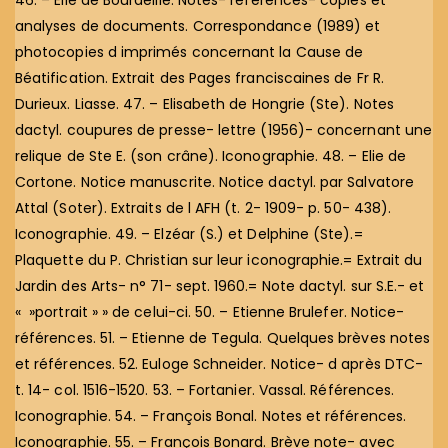
analyses de documents. Correspondance (1989) et
photocopies d imprimés concernant la Cause de
Béatification. Extrait des Pages franciscaines de Fr R.
Durieux. Liasse. 47. – Elisabeth de Hongrie (Ste). Notes
dactyl. coupures de presse- lettre (1956)- concernant une
relique de Ste E. (son crâne). Iconographie. 48. – Elie de
Cortone. Notice manuscrite. Notice dactyl. par Salvatore
Attal (Soter). Extraits de l AFH (t. 2- 1909- p. 50- 438).
Iconographie. 49. – Elzéar (S.) et Delphine (Ste).=
Plaquette du P. Christian sur leur iconographie.= Extrait du
Jardin des Arts- n° 71- sept. 1960.= Note dactyl. sur S.E.- et
« »portrait » » de celui-ci. 50. – Etienne Brulefer. Notice-
références. 51. – Etienne de Tegula. Quelques brèves notes
et références. 52. Euloge Schneider. Notice- d après DTC-
t. 14- col. 1516-1520. 53. – Fortanier. Vassal. Références.
Iconographie. 54. – François Bonal. Notes et références.
Iconographie. 55. – François Bonard. Brève note- avec