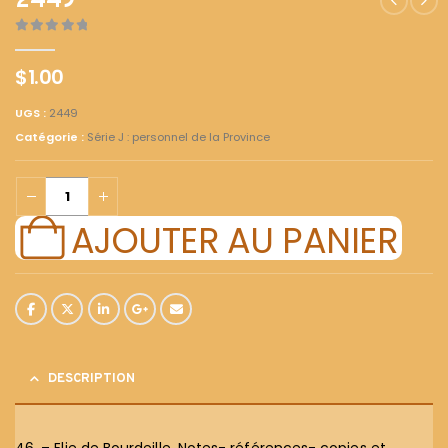
2449
0
out of 5
$
1.00
UGS :
2449
Catégorie :
Série J : personnel de la Province
AJOUTER AU PANIER
DESCRIPTION
46. – Elie de Bourdeille. Notes- références- copies et