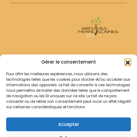
Assemblées des Provinciaux O.F.M. d Europe (1988-
1992). - Documents divers (1875-1994).| |
Archives Franciscaines
Gérer le consentement
Pour offrir les meilleures expériences, nous utilisons des
RECHERCHER
technologies telles que les cookies pour stocker et/ou accéder aux
Comment chercher ?
informations des appareils. Le fait de consentir à ces technologies
Les archives
nous permettra de traiter des données telles que le comportement
de navigation ou les ID uniques sur ce site. Le fait de ne pas
consentir ou de retirer son consentement peut avoir un effet négatif
Notre démarche
sur certaines caractéristiques et fonctions.
Les bibliothèques
Contact
Accepter
Votre panier