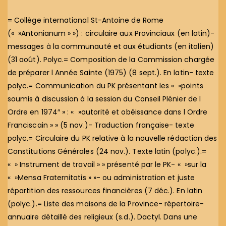
= Collège international St-Antoine de Rome
(« »Antonianum » ») : circulaire aux Provinciaux (en latin)-
messages à la communauté et aux étudiants (en italien)
(31 août). Polyc.= Composition de la Commission chargée
de préparer l Année Sainte (1975) (8 sept.). En latin- texte
polyc.= Communication du PK présentant les « »points
soumis à discussion à la session du Conseil Plénier de l
Ordre en 1974″ » : « »autorité et obéissance dans l Ordre
Franciscain » » (5 nov.)- Traduction française- texte
polyc.= Circulaire du PK relative à la nouvelle rédaction des
Constitutions Générales (24 nov.). Texte latin (polyc.).=
« » Instrument de travail » » présenté par le PK- « »sur la
« »Mensa Fraternitatis » »- ou administration et juste
répartition des ressources financières (7 déc.). En latin
(polyc.).= Liste des maisons de la Province- répertoire-
annuaire détaillé des religieux (s.d.). Dactyl. Dans une