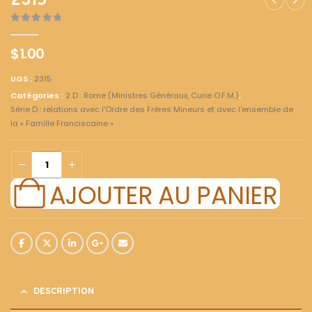
2315
0
out of 5
$
1.00
UGS :
2315
Catégories :
2 D : Rome (Ministres Généraux, Curie O.F.M.)
,
Série D : relations avec l'Ordre des Frères Mineurs et avec l'ensemble de
la « Famille Franciscaine »
AJOUTER AU PANIER
DESCRIPTION