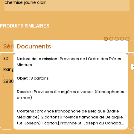
chemise jaune clair
PRODUITS SIMILAIRES
Série
Documents
3D1
Nature de la mission :
Provinces de l Ordre des Frères
Mineurs
Rang
:
Objet :
8 cartons
2880
Dossier :
Provinces étrangères diverses (francophones
ou non).
Contenu :
province francophone de Belgigue (Marie-
Médiatrice). 2 cartons.|Province flamande de Belgique
(St-Joseph). I carton.|.Province St-Joseph du Canada.
4 cartons.|Provinces étrangères diverses.|I carton. -