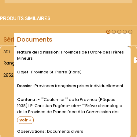
PRODUITS SIMILAIRES
Série
Documents
3D1
Nature de la mission :
Provinces de l Ordre des Frères
Mineurs
Rang
:
Objet :
Province St-Pierre (Paris).
2852
Dossier :
Provinces françaises prises individuellement
Contenu :
- ""Coutumier"" de la Province (Pâques
1938).| P. Christian Eugène- ofm- ""Brève chronologie
de la Province de France face à.la Commission des
Réguliers et à la Révolution|Française. 1766-1800"". 12
Voir +
D.|- ""Statuts provinciaux"" (Paris- 1977).| Annuaire-
""Elenchus"" de la Province (1980).| P....
Observations :
Documents divers