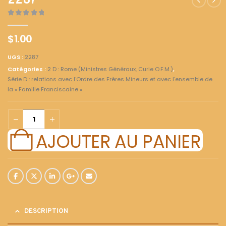
2287
0
out of 5
$
1.00
UGS :
2287
Catégories :
2 D : Rome (Ministres Généraux, Curie O.F.M.)
,
Série D : relations avec l'Ordre des Frères Mineurs et avec l'ensemble de
la « Famille Franciscaine »
AJOUTER AU PANIER
DESCRIPTION