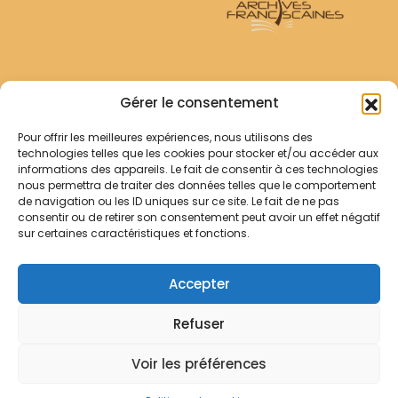
Archives Franciscaines
Gérer le consentement
Pour offrir les meilleures expériences, nous utilisons des
RECHERCHER
technologies telles que les cookies pour stocker et/ou accéder aux
Comment chercher ?
informations des appareils. Le fait de consentir à ces technologies
Les archives
nous permettra de traiter des données telles que le comportement
de navigation ou les ID uniques sur ce site. Le fait de ne pas
consentir ou de retirer son consentement peut avoir un effet négatif
Notre démarche
sur certaines caractéristiques et fonctions.
Les bibliothèques
Contact
Accepter
Votre panier
Refuser
Mentions légales
Politique de cookies
Voir les préférences
© Archives Franciscaines 2025