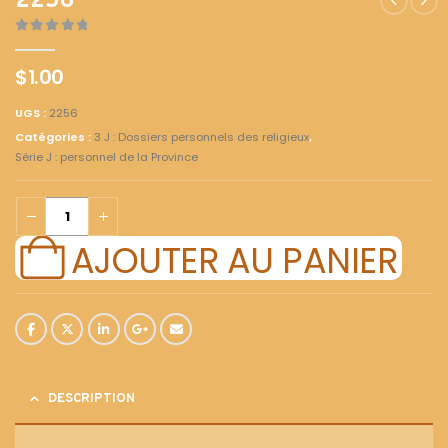
2256
0
out of 5
$
1.00
UGS :
2256
Catégories :
3 J : Dossiers personnels des religieux
,
Série J : personnel de la Province
AJOUTER AU PANIER
DESCRIPTION