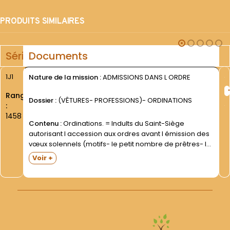
PRODUITS SIMILAIRES
Série
Documents
1J1
Nature de la mission :
ADMISSIONS DANS L ORDRE
Rang
Dossier :
(VÊTURES- PROFESSIONS)- ORDINATIONS
:
1458
Contenu :
Ordinations. = Indults du Saint-Siège
autorisant l accession aux ordres avant l émission des
vœux solennels (motifs- le petit nombre de prêtres- le
souci d éviter le service militaire- etc.) (1865- 1875 -
Voir +
1892-; 15 pièces).Dans une grande enveloppe. =...