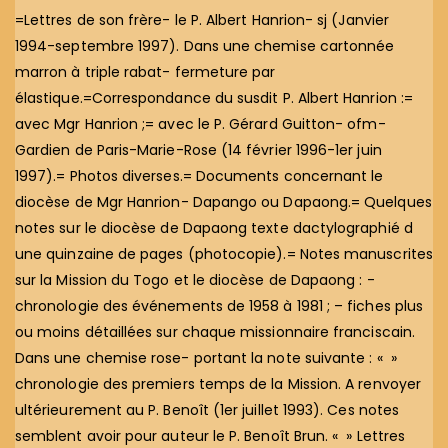
=Lettres de son frère- le P. Albert Hanrion- sj (Janvier
1994-septembre 1997). Dans une chemise cartonnée
marron à triple rabat- fermeture par
élastique.=Correspondance du susdit P. Albert Hanrion :=
avec Mgr Hanrion ;= avec le P. Gérard Guitton- ofm-
Gardien de Paris-Marie-Rose (14 février 1996-1er juin
1997).= Photos diverses.= Documents concernant le
diocèse de Mgr Hanrion- Dapango ou Dapaong.= Quelques
notes sur le diocèse de Dapaong texte dactylographié d
une quinzaine de pages (photocopie).= Notes manuscrites
sur la Mission du Togo et le diocèse de Dapaong : -
chronologie des événements de 1958 à 1981 ; – fiches plus
ou moins détaillées sur chaque missionnaire franciscain.
Dans une chemise rose- portant la note suivante : « »
chronologie des premiers temps de la Mission. A renvoyer
ultérieurement au P. Benoît (1er juillet 1993). Ces notes
semblent avoir pour auteur le P. Benoît Brun. « » Lettres