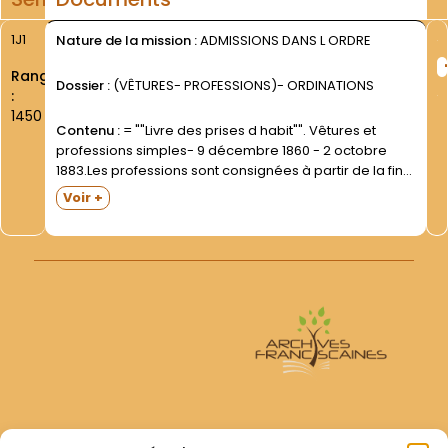
1J1
Nature de la mission :
ADMISSIONS DANS L ORDRE
Rang
Dossier :
(VÊTURES- PROFESSIONS)- ORDINATIONS
:
1450
Contenu :
= ""Livre des prises d habit"". Vêtures et
professions simples- 9 décembre 1860 - 2 octobre
1883.Les professions sont consignées à partir de la fin
du registre- tête - bêche par rapport aux
Voir +
vêtures.Cahier relié- coins- portant au dos la...
Archives Franciscaines