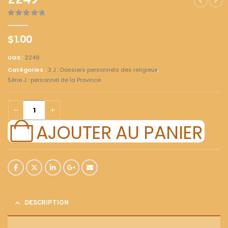
2249
0
out of 5
$
1.00
UGS :
2249
Catégories :
3 J : Dossiers personnels des religieux
,
Série J : personnel de la Province
AJOUTER AU PANIER
DESCRIPTION