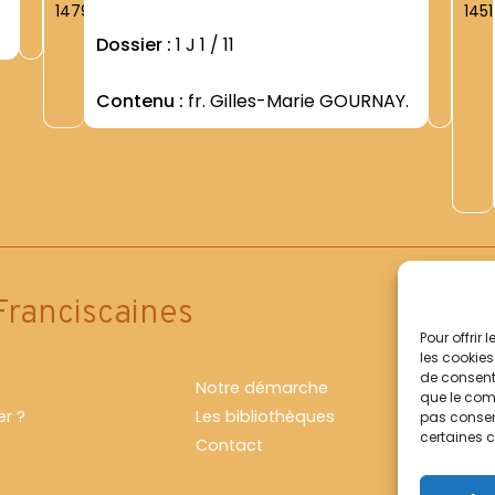
1479
1451
Dossier :
1 J 1 / 11
Contenu :
fr. Gilles-Marie GOURNAY.
Franciscaines
Pour offrir
les cookies
de consenti
Notre démarche
que le comp
r ?
Les bibliothèques
pas consent
certaines c
Contact