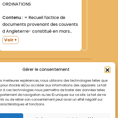
1456
ORDINATIONS
ORDINAT
Contenu :
= Recueil factice de
Contenu
documents provenant des couvents
des Frèr
d Angleterre- constitué en mars
Poissy /
1908 sur l ordre du P. Colomban
avril 19
Voir +
Voir +
DREYER- Ministre Provincial de Saint-
décembre
Pierre / Paris.Au total- 8 cahiers
professi
reliés groupés- formant un gros
couvert
cahier relié pleine toile noire-...
""Chante 
Gérer le consentement
solennel
sous-Poi
 les meilleures expériences, nous utilisons des technologies telles que
 pour stocker et/ou accéder aux informations des appareils. Le fait
r à ces technologies nous permettra de traiter des données telles
Votre panier
ortement de navigation ou les ID uniques sur ce site. Le fait de ne
Mentions légales
ir ou de retirer son consentement peut avoir un effet négatif sur
aractéristiques et fonctions.
Politique de cookies