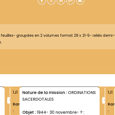
es feuilles- groupées en 2 volumes format 29 x 21-5- reliés demi-t
s.
1J1
1J1
Nature de la mission :
ORDINATIONS
+
+
SACERDOTALES
Rang
Ra
:
:
Objet :
1944- 30 novembre- ? :