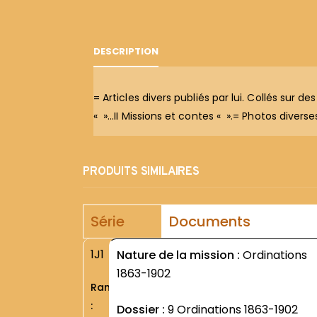
DESCRIPTION
= Articles divers publiés par lui. Collés sur d
« »…II Missions et contes « ».= Photos diverse
PRODUITS SIMILAIRES
Série
Documents
1J1
Nature de la mission :
Ordinations
1863-1902
Rang
:
Dossier :
9 Ordinations 1863-1902