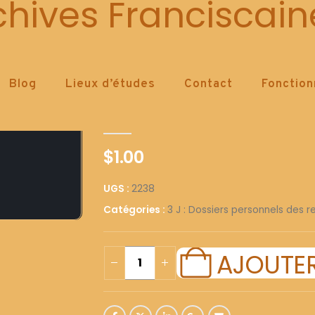
2238
chives Franciscain
Blog
Lieux d’études
Contact
Fonctio
2238
0
out of 5
$
1.00
UGS :
2238
Catégories :
3 J : Dossiers personnels des re
AJOUTER