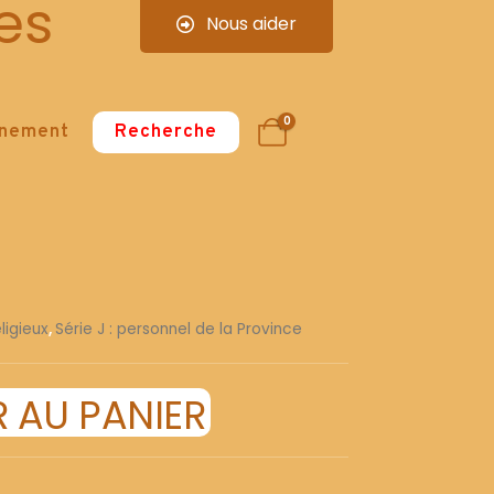
es
Nous aider
0
nnement
Recherche
ligieux
,
Série J : personnel de la Province
 AU PANIER