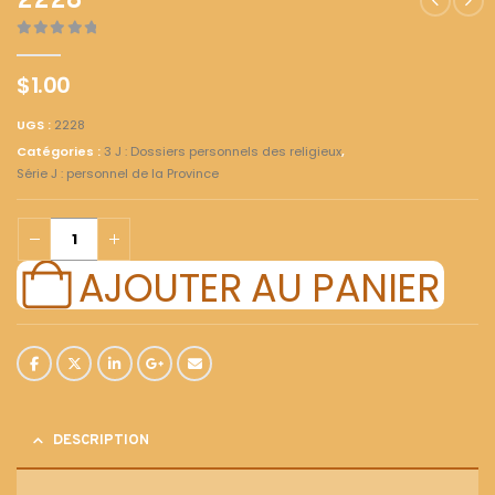
2228
0
out of 5
$
1.00
UGS :
2228
Catégories :
3 J : Dossiers personnels des religieux
,
Série J : personnel de la Province
AJOUTER AU PANIER
DESCRIPTION