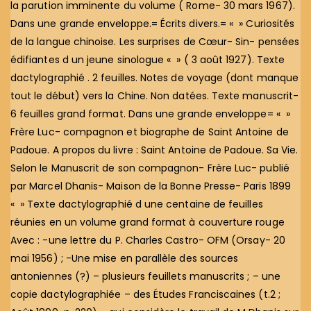
la parution imminente du volume ( Rome- 30 mars 1967).
Dans une grande enveloppe.= Écrits divers.= « » Curiosités
de la langue chinoise. Les surprises de Cœur- Sin- pensées
édifiantes d un jeune sinologue « » ( 3 août 1927). Texte
dactylographié . 2 feuilles. Notes de voyage (dont manque
tout le début) vers la Chine. Non datées. Texte manuscrit-
6 feuilles grand format. Dans une grande enveloppe= « »
Frère Luc- compagnon et biographe de Saint Antoine de
Padoue. A propos du livre : Saint Antoine de Padoue. Sa Vie.
Selon le Manuscrit de son compagnon- Frère Luc- publié
par Marcel Dhanis- Maison de la Bonne Presse- Paris 1899
« » Texte dactylographié d une centaine de feuilles
réunies en un volume grand format à couverture rouge
Avec : -une lettre du P. Charles Castro- OFM (Orsay- 20
mai 1956) ; -Une mise en parallèle des sources
antoniennes (?) – plusieurs feuillets manuscrits ; – une
copie dactylographiée – des Études Franciscaines (t.2 ;