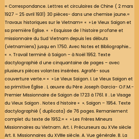
= Correspondance. Lettres et circulaires de Chine ( 2 mars
1927 – 25 avril 1931) 30 pièces- dans une chemise jaune.=
Travaux historiques sur le Vietnam= « » Le Vieux Saïgon et
sa première Église. « » Esquisse de l histoire profane et
missionnaire du Sud Vietnam depuis les débuts
(vietnamiens) jusqu en 1750. Avec Notes et Bibliographie…
« ». Travail terminé à Saïgon – à Noël 1952. Texte
dactylographié d une cinquantaine de pages – avec
plusieurs pièces volantes insérées. Agrafé- sous
couverture verte.= « » Le Vieux Saïgon. I. Le Vieux Saïgon et
sa primitive Église . L œuvre du Père Joseph Garcia- O.F.M.-
Premier Missionnaire de Saïgon de 1723 à 1761. II . Le Visage
du Vieux Saïgon . Notes d histoire « ». Saïgon – 1954. Texte
dactylographié ( duplicata) de 76 pages. Remaniement
complet du texte de 1952.= « » Les Frères Mineurs
Missionnaires au Vietnam. Art. I. Précurseurs au XVIe siècle
Art. II. Missionnaires du XVIIIe siècle. A. Vue générale. B. La