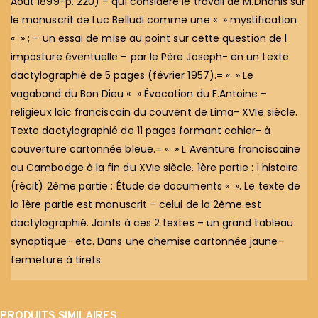
Août 1899-p. 220) – qui considère le travail de M.Dhanis sur
le manuscrit de Luc Belludi comme une « » mystification
« » ; – un essai de mise au point sur cette question de l
imposture éventuelle – par le Père Joseph- en un texte
dactylographié de 5 pages (février 1957).= « » Le
vagabond du Bon Dieu « » Évocation du F.Antoine –
religieux laïc franciscain du couvent de Lima- XVIe siècle.
Texte dactylographié de 11 pages formant cahier- à
couverture cartonnée bleue.= « » L Aventure franciscaine
au Cambodge à la fin du XVIe siècle. 1ère partie : l histoire
(récit) 2ème partie : Étude de documents « ». Le texte de
la 1ère partie est manuscrit – celui de la 2ème est
dactylographié. Joints à ces 2 textes – un grand tableau
synoptique- etc. Dans une chemise cartonnée jaune-
fermeture à tirets.
PRODUITS SIMILAIRES