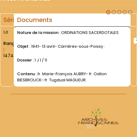
Série
Documents
1J1
Nature de la mission :
ORDINATIONS SACERDOTALES
Rang
Objet :
1941- 13 avril- Carrières-sous-Poissy :
:
1474
Dossier :
1 J 1 / 11
Contenu :
fr. Marie-François AUBRY- fr. Odilon
BIESBROUCK- fr. Tugdual MAGUEUR.