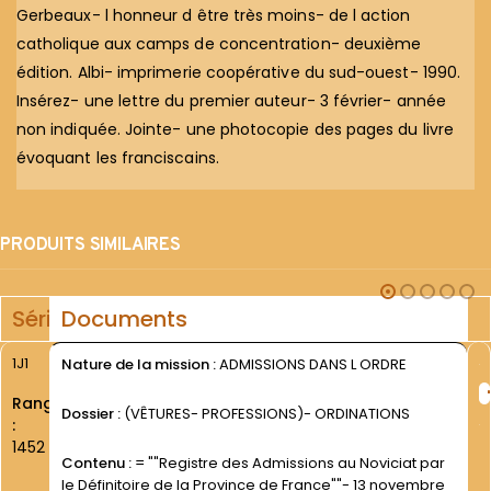
Gerbeaux- l honneur d être très moins- de l action
catholique aux camps de concentration- deuxième
édition. Albi- imprimerie coopérative du sud-ouest- 1990.
Insérez- une lettre du premier auteur- 3 février- année
non indiquée. Jointe- une photocopie des pages du livre
évoquant les franciscains.
PRODUITS SIMILAIRES
Série
Documents
1J1
Nature de la mission :
ADMISSIONS DANS L ORDRE
Rang
Dossier :
(VÊTURES- PROFESSIONS)- ORDINATIONS
:
1452
Contenu :
= ""Registre des Admissions au Noviciat par
le Définitoire de la Province de France""- 13 novembre