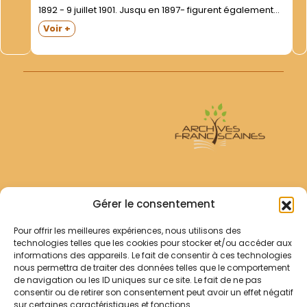
1892 - 9 juillet 1901. Jusqu en 1897- figurent également
des admissions d oblats..Cahier relié pleine toile
Voir +
noire- portant au dos la double numérotation...
Archives Franciscaines
Gérer le consentement
Pour offrir les meilleures expériences, nous utilisons des
RECHERCHER
technologies telles que les cookies pour stocker et/ou accéder aux
Comment chercher ?
informations des appareils. Le fait de consentir à ces technologies
Les archives
nous permettra de traiter des données telles que le comportement
de navigation ou les ID uniques sur ce site. Le fait de ne pas
consentir ou de retirer son consentement peut avoir un effet négatif
Notre démarche
sur certaines caractéristiques et fonctions.