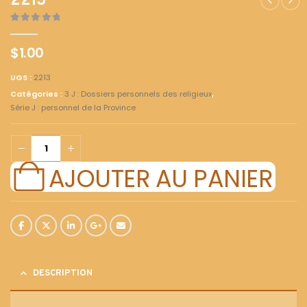
2213
0
out of 5
$
1.00
UGS :
2213
Catégories :
3 J : Dossiers personnels des religieux
,
Série J : personnel de la Province
AJOUTER AU PANIER
DESCRIPTION