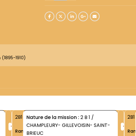
(1895-1910)
2B1
2B1
Nature de la mission :
2 B 1 /
+
+
CHAMPLEURY- GILLEVOISIN- SAINT-
Rang
Ra
BRIEUC