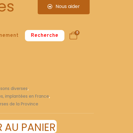
es
Nous aider
0
nnement
Recherche
isons diverses
,
ses, implantées en France
,
rses de la Province
 AU PANIER