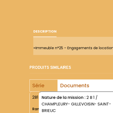
DESCRIPTION
=Immeuble n°25 – Engagements de location 
PRODUITS SIMILAIRES
Série
Documents
2B1
Nature de la mission :
2 B 1 /
CHAMPLEURY- GILLEVOISIN- SAINT-
Rang
BRIEUC