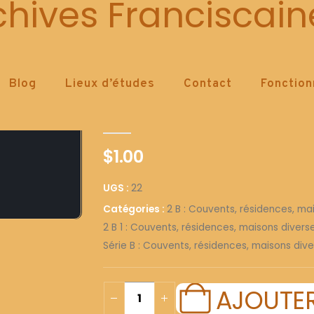
22
chives Franciscain
Blog
Lieux d’études
Contact
Fonctio
22
0
out of 5
$
1.00
UGS :
22
Catégories :
2 B : Couvents, résidences, ma
2 B 1 : Couvents, résidences, maisons diver
Série B : Couvents, résidences, maisons dive
AJOUTER