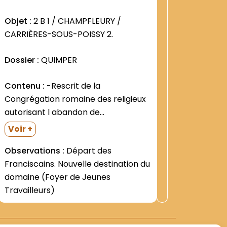
:
4
1247
Objet :
2 B 1 / CHAMPFLEURY /
Objet :
2
CARRIÈRES-SOUS-POISSY 2.
CARRIÈR
Dossier :
QUIMPER
Dossier 
Contenu :
-Rescrit de la
Contenu
Congrégation romaine des religieux
réunions 
autorisant l abandon de
26 janvie
Champfleury et le transfert du
("" Grand
Observat
Voir +
Scholasticat à Orsay (7 et 13 juillet
versailla
Observations :
Départ des
1955; copie dactylographiée) -Lettre
mai - 1er 
Franciscains. Nouvelle destination du
du P. Achille DEGEEST- Supérieur-
domaine (Foyer de Jeunes
demandant au Dr Martin la
Travailleurs)
libération de la...