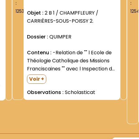
:
:
1253
125
Objet :
2 B 1 / CHAMPFLEURY /
CARRIÈRES-SOUS-POISSY 2.
Dossier :
QUIMPER
Contenu :
-Relation de "" l Ecole de
Théologie Catholique des Missions
Franciscaines "" avec l Inspection d
Académie (1941-1955) -Liste des
Voir +
e
clercs étudiants (1948-1949- 1952-
Observations :
Scholasticat
1953) -Renouvellement des voeux
temporaires par les Frères Paul
CUNY et Louis de PRÉMARE- clercs
étudiants du...