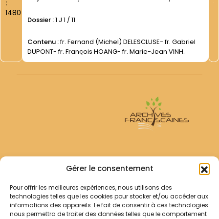
:
1480
Dossier :
1 J 1 / 11
Contenu :
fr. Fernand (Michel) DELESCLUSE- fr. Gabriel
DUPONT- fr. François HOANG- fr. Marie-Jean VINH.
Archives Franciscaines
Gérer le consentement
Pour offrir les meilleures expériences, nous utilisons des
RECHERCHER
technologies telles que les cookies pour stocker et/ou accéder aux
Comment chercher ?
informations des appareils. Le fait de consentir à ces technologies
Les archives
nous permettra de traiter des données telles que le comportement