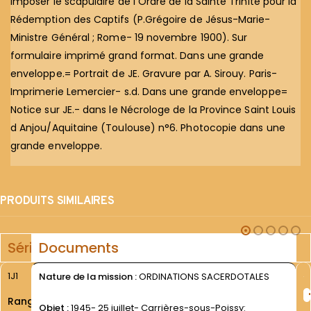
imposer le scapulaire de l Ordre de la Sainte Trinité pour la
Rédemption des Captifs (P.Grégoire de Jésus-Marie-
Ministre Général ; Rome- 19 novembre 1900). Sur
formulaire imprimé grand format. Dans une grande
enveloppe.= Portrait de JE. Gravure par A. Sirouy. Paris-
Imprimerie Lemercier- s.d. Dans une grande enveloppe=
Notice sur JE.- dans le Nécrologe de la Province Saint Louis
d Anjou/Aquitaine (Toulouse) n°6. Photocopie dans une
grande enveloppe.
PRODUITS SIMILAIRES
Série
Documents
1J1
Nature de la mission :
ORDINATIONS SACERDOTALES
Rang
Objet :
1945- 25 juillet- Carrières-sous-Poissy: