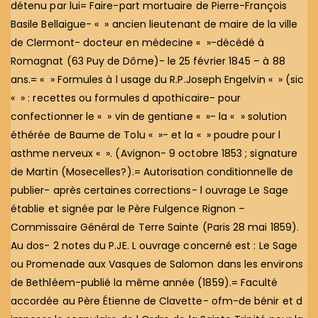
détenu par lui= Faire-part mortuaire de Pierre-François
Basile Bellaigue- « » ancien lieutenant de maire de la ville
de Clermont- docteur en médecine « »-décédé à
Romagnat (63 Puy de Dôme)- le 25 février 1845 – à 88
ans.= « » Formules à l usage du R.P.Joseph Engelvin « » (sic
« » : recettes ou formules d apothicaire- pour
confectionner le « » vin de gentiane « »- la « » solution
éthérée de Baume de Tolu « »- et la « » poudre pour l
asthme nerveux « ». (Avignon- 9 octobre 1853 ; signature
de Martin (Mosecelles?).= Autorisation conditionnelle de
publier- après certaines corrections- l ouvrage Le Sage
établie et signée par le Père Fulgence Rignon –
Commissaire Général de Terre Sainte (Paris 28 mai 1859).
Au dos- 2 notes du P.JE. L ouvrage concerné est : Le Sage
ou Promenade aux Vasques de Salomon dans les environs
de Bethléem-publié la même année (1859).= Faculté
accordée au Père Étienne de Clavette- ofm-de bénir et d