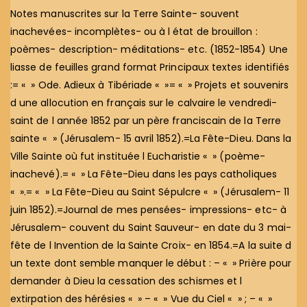
Notes manuscrites sur la Terre Sainte- souvent
inachevées- incomplètes- ou à l état de brouillon :
poèmes- description- méditations- etc. (1852-1854) Une
liasse de feuilles grand format Principaux textes identifiés
:= « » Ode. Adieux à Tibériade « »= « » Projets et souvenirs
d une allocution en français sur le calvaire le vendredi-
saint de l année 1852 par un père franciscain de la Terre
sainte « » (Jérusalem- 15 avril 1852).=La Fête-Dieu. Dans la
Ville Sainte où fut instituée l Eucharistie « » (poème-
inachevé).= « » La Fête-Dieu dans les pays catholiques
« ».= « » La Fête-Dieu au Saint Sépulcre « » (Jérusalem- 11
juin 1852).=Journal de mes pensées- impressions- etc- à
Jérusalem- couvent du Saint Sauveur- en date du 3 mai-
fête de l Invention de la Sainte Croix- en 1854.=A la suite d
un texte dont semble manquer le début : – « » Prière pour
demander à Dieu la cessation des schismes et l
extirpation des hérésies « » – « » Vue du Ciel « » ; – « »