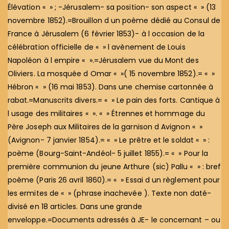
Élévation « » ; -Jérusalem- sa position- son aspect « » (13
novembre 1852).=Brouillon d un poème dédié au Consul de
France à Jérusalem (6 février 1853)- à l occasion de la
célébration officielle de « » l avènement de Louis
Napoléon à l empire « ».=Jérusalem vue du Mont des
Oliviers. La mosquée d Omar « »( 15 novembre 1852).= « »
Hébron « » (16 mai 1853). Dans une chemise cartonnée à
rabat.=Manuscrits divers.= « » Le pain des forts. Cantique à
l usage des militaires « ». « » Étrennes et hommage du
Père Joseph aux Militaires de la garnison d Avignon « »
(Avignon- 7 janvier 1854).= « » Le prêtre et le soldat « » :
poème (Bourg-Saint-Andéol- 5 juillet 1855).= « » Pour la
première communion du jeune Arthure (sic) Pallu « » : bref
poème (Paris 26 avril 1860).= « » Essai d un règlement pour
les ermites de « » (phrase inachevée ). Texte non daté-
divisé en 18 articles. Dans une grande
enveloppe.=Documents adressés à JE- le concernant – ou