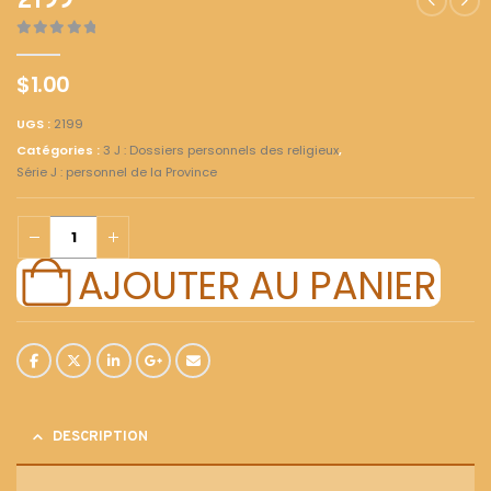
2199
0
out of 5
$
1.00
UGS :
2199
Catégories :
3 J : Dossiers personnels des religieux
,
Série J : personnel de la Province
AJOUTER AU PANIER
DESCRIPTION