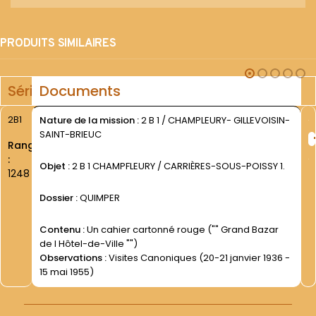
PRODUITS SIMILAIRES
Série
Documents
2B1
Nature de la mission :
2 B 1 / CHAMPLEURY- GILLEVOISIN-
SAINT-BRIEUC
Rang
:
Objet :
2 B 1 CHAMPFLEURY / CARRIÈRES-SOUS-POISSY 1.
1248
Dossier :
QUIMPER
Contenu :
Un cahier cartonné rouge ("" Grand Bazar
de l Hôtel-de-Ville "")
Observations :
Visites Canoniques (20-21 janvier 1936 -
15 mai 1955)