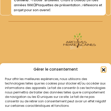
Contenu :
-1 boite : Bruxelles. Chant d Oiseau (fin des
années 1990)|Plaquettes de présentation ; réflexions et
projet pour son avenir|
Archives Franciscaines
Gérer le consentement
Pour offrir les meilleures expériences, nous utilisons des
RECHERCHER
technologies telles que les cookies pour stocker et/ou accéder aux
Comment chercher ?
informations des appareils. Le fait de consentir à ces technologies
Les archives
nous permettra de traiter des données telles que le comportement
de navigation ou les ID uniques sur ce site. Le fait de ne pas
consentir ou de retirer son consentement peut avoir un effet négatif
Notre démarche
sur certaines caractéristiques et fonctions.
Les bibliothèques