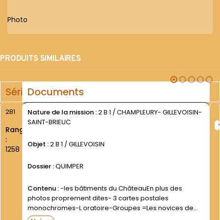
Photo
PRODUITS SIMILAIRES
Série
Documents
2B1
Nature de la mission :
2 B 1 / CHAMPLEURY- GILLEVOISIN-
SAINT-BRIEUC
Rang
:
Objet :
2 B 1 / GILLEVOISIN
1258
Dossier :
QUIMPER
Contenu :
-les bâtiments du ChâteauEn plus des
photos proprement dites- 3 cartes postales
monochromes-L oratoire-Groupes =Les novices de
1947-1948 et 1950-1951 =La visite du P. Pacifique