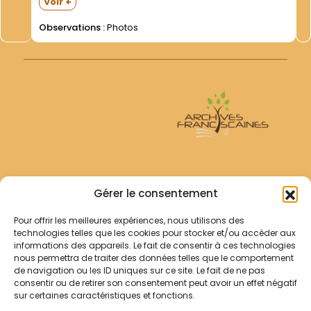
Voir +
PERANTONI- Ministre Général OFM (juillet 1950) =Divers
=Les bâtiments du château- sous forme de photos...
Observations :
Photos
Archives Franciscaines
Gérer le consentement
Pour offrir les meilleures expériences, nous utilisons des
RECHERCHER
technologies telles que les cookies pour stocker et/ou accéder aux
Comment chercher ?
informations des appareils. Le fait de consentir à ces technologies
Les archives
nous permettra de traiter des données telles que le comportement
de navigation ou les ID uniques sur ce site. Le fait de ne pas
consentir ou de retirer son consentement peut avoir un effet négatif
Notre démarche
sur certaines caractéristiques et fonctions.
Les bibliothèques