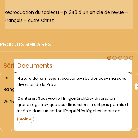
Reproduction du tableau – p. 340 d un article de revue –
François – autre Christ
PRODUITS SIMILAIRES
Série
Documents
1B1
Nature de la mission :
couvents- résidences- maisons
diverses de la Provi
Rang
:
Contenu :
Sous-série 1 B : généralités- divers.| Un
2975
grand registre- que ses dimensions n ont pas permis d
insérer dans un carton.|Propriétés légales:copie de
titres de propriété et d actes apparentés- notes-
Voir +
documents originaux|divers- concernant les couvents
de la Province (1850-1914).|Collé au...