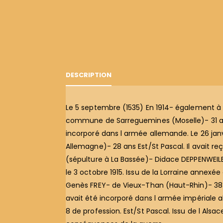
DESCRIPTION
Le 5 septembre (1535) En 1914- également
commune de Sarreguemines (Moselle)- 31 ans e
incorporé dans l armée allemande. Le 26 janv
Allemagne)- 28 ans Est/St Pascal. Il avait reçu
(sépulture à La Bassée)- Didace DEPPENWEILER-
le 3 octobre 1915. Issu de la Lorraine annexée
Genès FREY- de Vieux-Than (Haut-Rhin)- 38 an
avait été incorporé dans l armée impériale al
8 de profession. Est/St Pascal. Issu de l Als