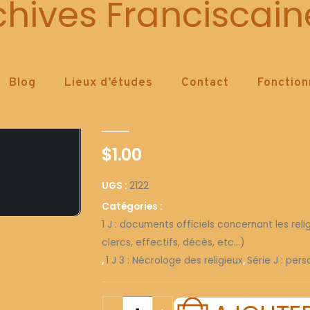
2122
chives Franciscain
Blog
Lieux d’études
Contact
Fonctio
2122
0
out of 5
$
1.00
UGS :
2122
Catégories :
1 J : documents officiels concernant les reli
clercs, effectifs, décès, etc...)
,
1 J 3 : Nécrologe des religieux
,
Série J : per