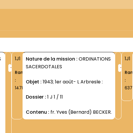
1J1
1J1
S
Nature de la mission :
ORDINATIONS
+
+
SACERDOTALES
Rang
Ra
:
:
Objet :
1943; 1er août- L Arbresle :
1478
637
Dossier :
1 J 1 / 11
Contenu :
fr. Yves (Bernard) BECKER.