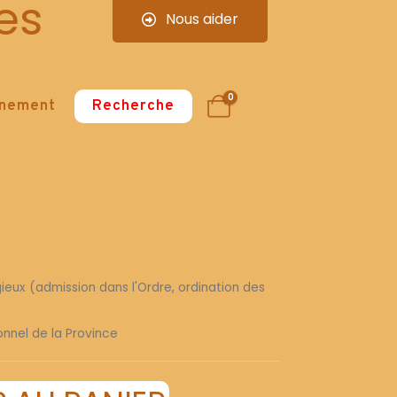
es
Nous aider
0
nnement
Recherche
gieux (admission dans l'Ordre, ordination des
sonnel de la Province