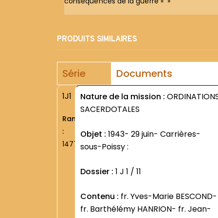
conséquences de la guerre « »
PRODUITS SIMILAIRES
Série
Documents
1J1
Nature de la mission :
ORDINATION
SACERDOTALES
Rang
:
Objet :
1943- 29 juin- Carrières-
1477
sous-Poissy :
Dossier :
1 J 1 / 11
Contenu :
fr. Yves-Marie BESCOND-
fr. Barthélémy HANRION- fr. Jean-