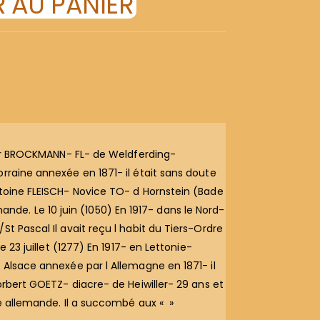
 AU PANIER
r BROCKMANN- FL- de Weldferding-
rraine annexée en 1871- il était sans doute
ntoine FLEISCH- Novice TO- d Hornstein (Bade
emande. Le 10 juin (1050) En 1917- dans le Nord-
t Pascal Il avait reçu l habit du Tiers-Ordre
 23 juillet (1277) En 1917- en Lettonie-
 Alsace annexée par l Allemagne en 1871- il
orbert GOETZ- diacre- de Heiwiller- 29 ans et
ée allemande. Il a succombé aux « »