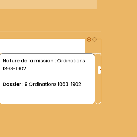
1J1
Nature de la mission :
Ordinations
Nature d
+
1863-1902
DANS L 
ng
Rang
:
Dossier :
9 Ordinations 1863-1902
Dossier 
7
1457
ORDINAT
Contenu
(""testim
professi
dactylo
Voir +