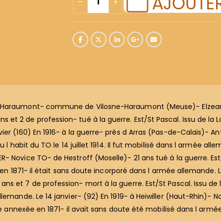
AJOUTER
 à Haraumont- commune de Vilosne-Haraumont (Meuse)- Elzea
t 2 de profession- tué à la guerre. Est/St Pascal. Issu de la Lo
ier (160) En 1916- à la guerre- près d Arras (Pas-de-Calais)- A
 l habit du TO le 14 juillet 1914. Il fut mobilisé dans l armée all
 Novice TO- de Hestroff (Moselle)- 21 ans tué à la guerre. Est/S
 en 1871- il était sans doute incorporé dans l armée allemande. Le
s et 7 de profession- mort à la guerre. Est/St Pascal. Issu de l
lemande. Le 14 janvier- (92) En 1919- à Heiwiller (Haut-Rhin)- N
ace annexée en 1871- il avait sans doute été mobilisé dans l arm