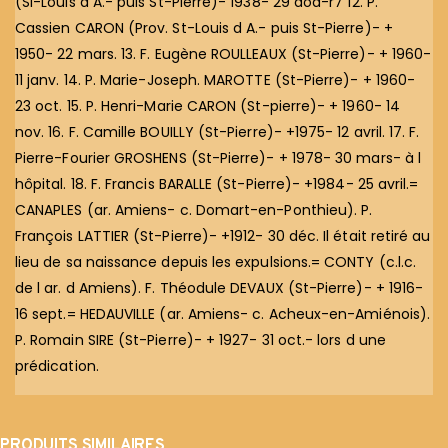
(Si-Louis d A.- puis St-Pierre)- 1938- 29 aod-r7 12. P.
Cassien CARON (Prov. St-Louis d A.- puis St-Pierre)- +
1950- 22 mars. 13. F. Eugène ROULLEAUX (St-Pierre)- + 1960-
11 janv. 14. P. Marie-Joseph. MAROTTE (St-Pierre)- + 1960-
23 oct. 15. P. Henri-Marie CARON (St-pierre)- + 1960- 14
nov. 16. F. Camille BOUILLY (St-Pierre)- +1975- 12 avril. 17. F.
Pierre-Fourier GROSHENS (St-Pierre)- + 1978- 30 mars- à l
hôpital. 18. F. Francis BARALLE (St-Pierre)- +1984- 25 avril.=
CANAPLES (ar. Amiens- c. Domart-en-Ponthieu). P.
François LATTIER (St-Pierre)- +1912- 30 déc. Il était retiré au
lieu de sa naissance depuis les expulsions.= CONTY (c.l.c.
de l ar. d Amiens). F. Théodule DEVAUX (St-Pierre)- + 1916-
16 sept.= HEDAUVILLE (ar. Amiens- c. Acheux-en-Amiénois).
P. Romain SIRE (St-Pierre)- + 1927- 31 oct.- lors d une
prédication.
PRODUITS SIMILAIRES