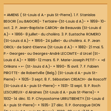
= AMIENS ( St-Louis d A.- puis St-Pierre). 1. F. Stanislas
BEGORI (ou BAIGORI)- Tertiaire-(St-Louis d A.)- + 1859- 10-
oct. 2. P. Jean-Baptiste CARON- de Beauvais (St-Louis d
A.)- + 1866- 8 juillet- du choléra. 3. P. Eustache ROMERO
(St-Louis d A.)- + 1866- 24 juillet- du choléra. 4. P. Jean
ORIOL- de Saint-Etienne (St-Louis d A.)- + 1882- 21 mai. 5.
P.- Georges- ou Georges-André LECOMTE- d Urcel (St-
Louis d A.)- + 1886- 12 mars. 6. P. Marie-Joseph PETIT- « »d
Orléans » »- (St-.louis d A.)- + 1890- 15 avril. 7. F. Fabien
PIROTTE- de Robertville (Belg.) (St-Louis d A.- puis St-
Pierre)- + 1925- 3 sept. 8. F.. Sébastien CREACH- de Roscoff
(St-Louis d A.- puis St-Pierre)- + 1931- 13 sept. 9. P. Roch
LESCUREUX- d Airaines (St-Louis d A.- puis St-Pierre)- +
1932- 14 déc. 10. P. Chrysostome URRUTIBEHETY.(St-Louis d
A.- puis St-Pierre)- + 1935- 27 déc. 11. P. Gonzague DION