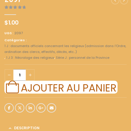
2097
0
out of 5
$
1.00
UGS :
2097
Catégories :
1 J : documents officiels concernant les religieux (admission dans l'Ordre,
ordination des clercs, effectifs, décès, etc...)
,
1 J 3 : Nécrologe des religieux
,
Série J : personnel de la Province
AJOUTER AU PANIER
DESCRIPTION