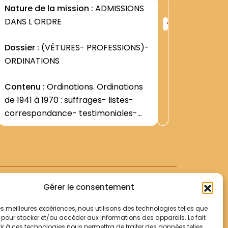
1J1
Nature de la mission :
ADMISSIONS
Nature d
+
DANS L ORDRE
DANS L 
ng
Rang
:
Dossier :
(VÊTURES- PROFESSIONS)-
Dossier 
0
1458
ORDINATIONS
ORDINAT
Contenu :
Ordinations. Ordinations
Contenu
de 1941 à 1970 : suffrages- listes-
Saint-Si
correspondance- testimoniales-
aux ordr
etc.Les documents sont répartis par
vœux sol
Voir +
années- à raison d une enveloppe
nombre d
grand format pour chaque année.
le servic
- 1892-;
enveloppe
Gérer le consentement
 les meilleures expériences, nous utilisons des technologies telles que
 pour stocker et/ou accéder aux informations des appareils. Le fait
r à ces technologies nous permettra de traiter des données telles