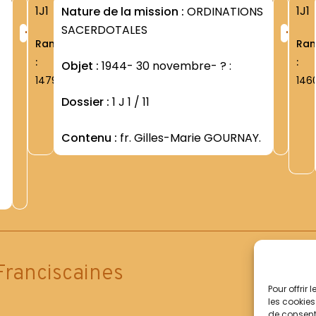
1J1
1J1
Nature de la mission :
ORDINATIONS
+
+
SACERDOTALES
Rang
Ra
:
:
-
Objet :
1944- 30 novembre- ? :
1479
146
Dossier :
1 J 1 / 11
Contenu :
fr. Gilles-Marie GOURNAY.
Franciscaines
Pour offrir
les cookies
de consenti