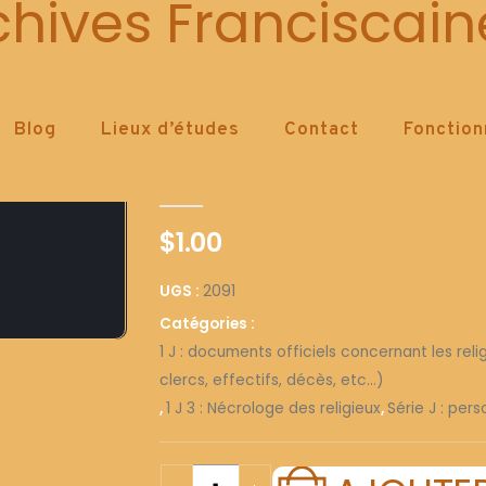
2091
chives Franciscain
Blog
Lieux d’études
Contact
Fonctio
2091
0
out of 5
$
1.00
UGS :
2091
Catégories :
1 J : documents officiels concernant les reli
clercs, effectifs, décès, etc...)
,
1 J 3 : Nécrologe des religieux
,
Série J : per