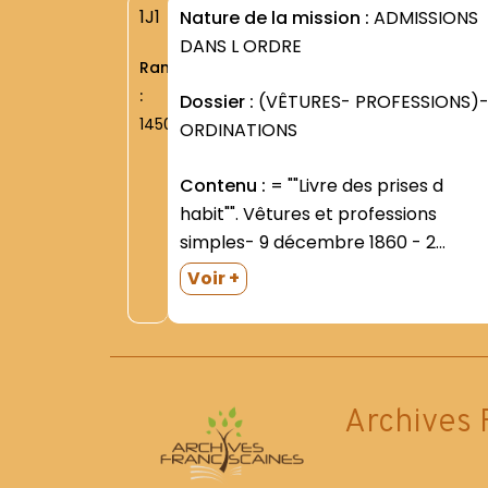
1J1
Nature de la mission :
ADMISSIONS
DANS L ORDRE
Rang
:
Dossier :
(VÊTURES- PROFESSIONS)
1450
ORDINATIONS
Contenu :
= ""Livre des prises d
habit"". Vêtures et professions
simples- 9 décembre 1860 - 2
octobre 1883.Les professions sont
Voir +
consignées à partir de la fin du
registre- tête - bêche par rapport
aux vêtures.Cahier relié- coins-
portant au dos la...
Archives 