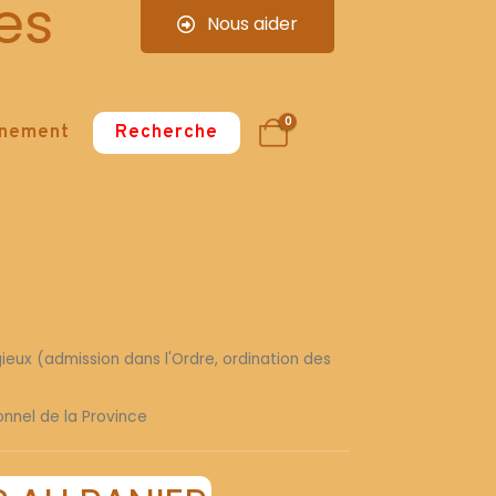
es
Nous aider
0
nnement
Recherche
gieux (admission dans l'Ordre, ordination des
sonnel de la Province