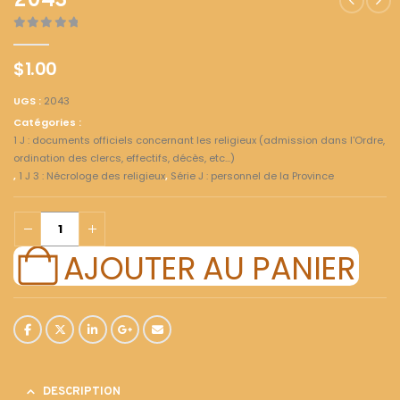
2043
0
out of 5
$
1.00
UGS :
2043
Catégories :
1 J : documents officiels concernant les religieux (admission dans l'Ordre,
ordination des clercs, effectifs, décès, etc...)
,
1 J 3 : Nécrologe des religieux
,
Série J : personnel de la Province
AJOUTER AU PANIER
DESCRIPTION