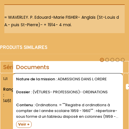
= WAVERLEY. P. Edouard-Marie FISHER- Anglais (St-Louis d
A.- puis St-Pierre)- + 1914- 4 mai.
PRODUITS SIMILAIRES
Série
Documents
1J1
Nature de la mission :
ADMISSIONS DANS L ORDRE
Rang
Dossier :
(VÊTURES- PROFESSIONS)- ORDINATIONS
:
1461
Contenu :
Ordinations. = ""Registre d ordinations à
compter de l année scolaire 1959 - 1960"" : répertoire-
sous forme d un tableau disposé en colonnes (1959 -
1968).Cahier écolier- inséré et fixé dans une
Voir +
couverture jaune. = ""Registre des attestations de...