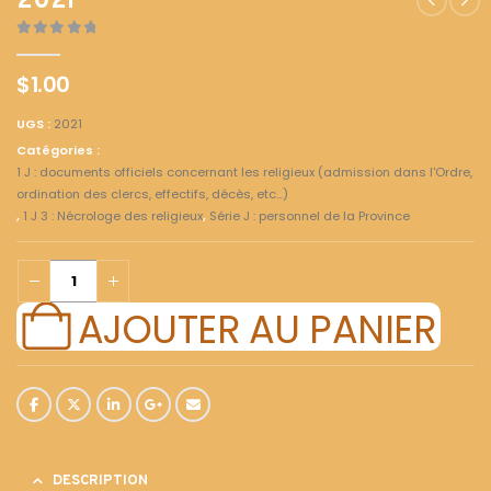
2021
0
out of 5
$
1.00
UGS :
2021
Catégories :
1 J : documents officiels concernant les religieux (admission dans l'Ordre,
ordination des clercs, effectifs, décès, etc...)
,
1 J 3 : Nécrologe des religieux
,
Série J : personnel de la Province
AJOUTER AU PANIER
DESCRIPTION