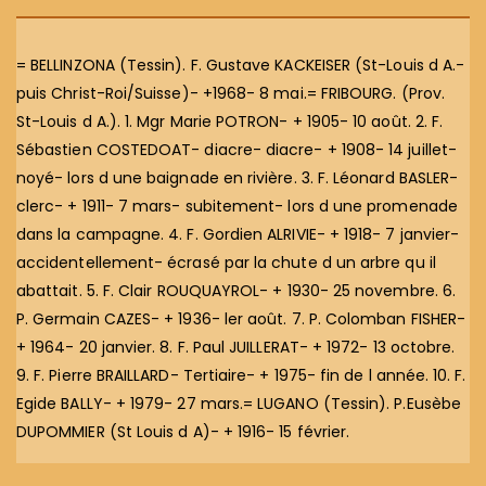
= BELLINZONA (Tessin). F. Gustave KACKEISER (St-Louis d A.-
puis Christ-Roi/Suisse)- +1968- 8 mai.= FRIBOURG. (Prov.
St-Louis d A.). 1. Mgr Marie POTRON- + 1905- 10 août. 2. F.
Sébastien COSTEDOAT- diacre- diacre- + 1908- 14 juillet-
noyé- lors d une baignade en rivière. 3. F. Léonard BASLER-
clerc- + 1911- 7 mars- subitement- lors d une promenade
dans la campagne. 4. F. Gordien ALRIVIE- + 1918- 7 janvier-
accidentellement- écrasé par la chute d un arbre qu il
abattait. 5. F. Clair ROUQUAYROL- + 1930- 25 novembre. 6.
P. Germain CAZES- + 1936- ler août. 7. P. Colomban FISHER-
+ 1964- 20 janvier. 8. F. Paul JUILLERAT- + 1972- 13 octobre.
9. F. Pierre BRAILLARD- Tertiaire- + 1975- fin de l année. 10. F.
Egide BALLY- + 1979- 27 mars.= LUGANO (Tessin). P.Eusèbe
DUPOMMIER (St Louis d A)- + 1916- 15 février.