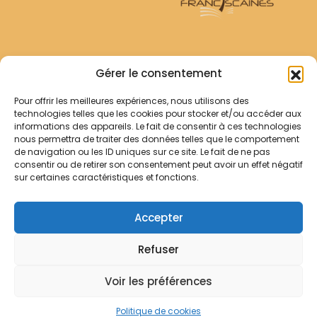
Archives Franciscaines
Gérer le consentement
Pour offrir les meilleures expériences, nous utilisons des
RECHERCHER
technologies telles que les cookies pour stocker et/ou accéder aux
Comment chercher ?
informations des appareils. Le fait de consentir à ces technologies
Les archives
nous permettra de traiter des données telles que le comportement
de navigation ou les ID uniques sur ce site. Le fait de ne pas
consentir ou de retirer son consentement peut avoir un effet négatif
Notre démarche
sur certaines caractéristiques et fonctions.
Les bibliothèques
Contact
Accepter
Votre panier
Refuser
Mentions légales
Politique de cookies
Voir les préférences
© Archives Franciscaines 2025
Politique de cookies