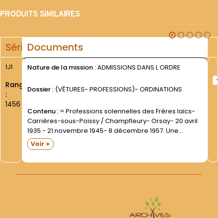
PRODUITS SIMILAIRES
Série
Documents
1J1
Nature de la mission :
ADMISSIONS DANS L ORDRE
Rang
Dossier :
(VÊTURES- PROFESSIONS)- ORDINATIONS
:
1456
Contenu :
= Professions solennelles des Frères laïcs-
Carrières-sous-Poissy / Champfleury- Orsay- 20 avril
1935 - 21 novembre 1945- 8 décembre 1957. Une
dizaine de professions.Cahier écolier à couverture
Voir +
mauve- marque ""Chante Clair"". = Professions
solennelles des clercs- Carrières-sous-Poissy /
Champfleury- 26...