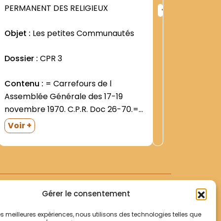
+
PERMANENT DES RELIGIEUX
Vie relig
ng
Rang
Permanen
:
Objet :
Les petites Communautés
1
5505
Dossier 
Dossier :
CPR 3
religieux
Contenu :
= Carrefours de l
Assemblée Générale des 17-19
novembre 1970. C.P.R. Doc 26-70.=
Petites communautés. Quelques
Voir +
réflexions sociologiques- par frère
Jean-Vianney DELALANDE- ofm . ""
Première rédaction ""- 24 février
1971= Petites communautés "".
Quelques réflexions d ordre
Gérer le consentement
théologique- par...
 les meilleures expériences, nous utilisons des technologies telles que