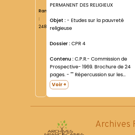
PERMANENT DES RELIGIEUX
Rang
:
Objet :
- Etudes sur la pauvreté
2486
religieuse
Dossier :
CPR 4
Contenu :
C.P.R.- Commission de
Prospective- 1969. Brochure de 24
pages. - "" Répercussion sur les
Instituts Religieux de l engagement
Voir +
de certains de leurs membres dans
le travail "". Présentation et résultat
des carrefours- Assemblée
Générale des 17-19 novembre 1970.
-...
Archives 