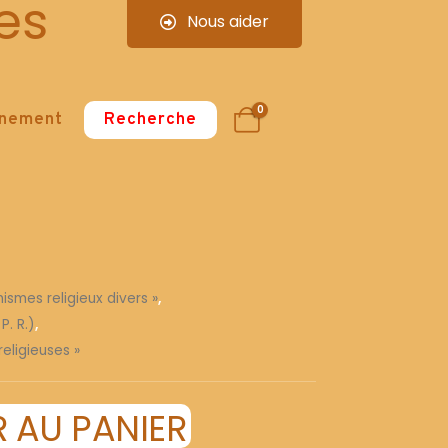
es
Nous aider
0
nnement
Recherche
ismes religieux divers »
,
P. R.)
,
religieuses »
 AU PANIER