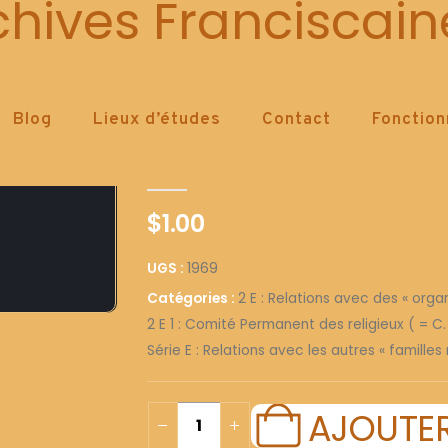
1969
chives Franciscain
Blog
Lieux d’études
Contact
Fonctio
1969
0
out of 5
$
1.00
UGS :
1969
Catégories :
2 E : Relations avec des « organ
2 E 1 : Comité Permanent des religieux ( = C. 
Série E : Relations avec les autres « familles 
AJOUTER