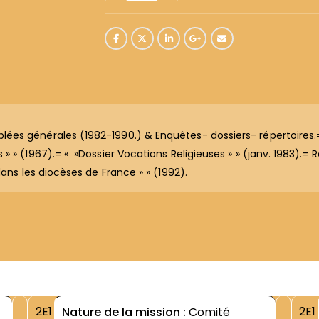
es générales (1982-1990.) & Enquêtes- dossiers- répertoires.=
 » (1967).= « »Dossier Vocations Religieuses » » (janv. 1983).
dans les diocèses de France » » (1992).
2E1
2E1
Nature de la mission :
Comité