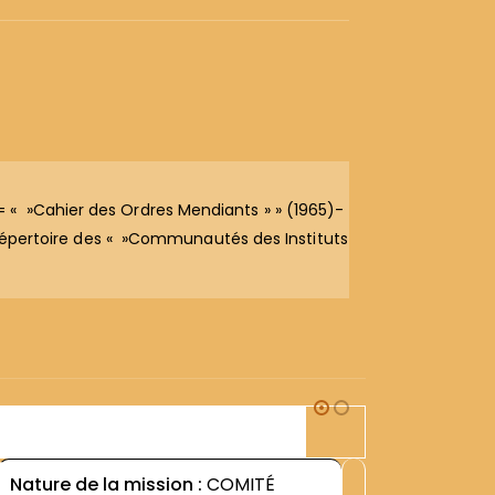
 « »Cahier des Ordres Mendiants » » (1965)-
= Répertoire des « »Communautés des Instituts
2E1
Nature de la mission :
COMITÉ
Nature d