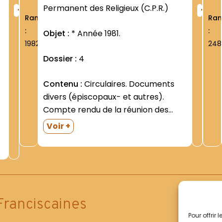
+
+
Permanent des Religieux (C.P.R.)
Rang
Ra
:
:
Objet :
* Année 1981.
1982
248
Dossier :
4
Contenu :
Circulaires. Documents
divers (épiscopaux- et autres).
Compte rendu de la réunion des
économes (juin). Documents de l
Voir +
Assemblée générale d octobre.
Enquête sur les ""ressources des
s
membres de l Union (7. des
Supérieurs Majeurs -7- au 31 déc.
1981"" (nov.)....
Franciscaines
Pour offrir