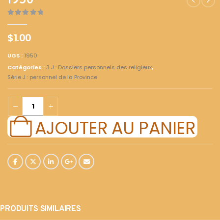
1950
0
out of 5
$
1.00
UGS :
1950
Catégories :
3 J : Dossiers personnels des religieux
,
Série J : personnel de la Province
AJOUTER AU PANIER
PRODUITS SIMILAIRES