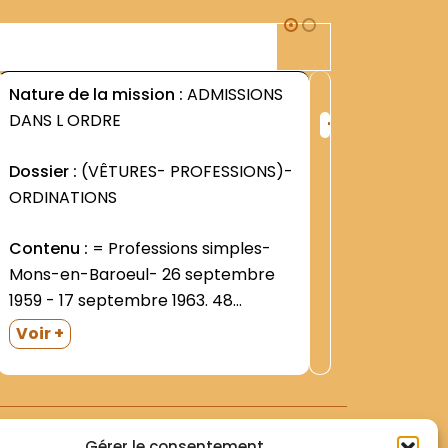
1J1
Nature de la mission :
ADMISSIONS
Nature d
+
DANS L ORDRE
SACERD
ng
Rang
:
Dossier :
(VÊTURES- PROFESSIONS)-
Objet :
1
5
1476
ORDINATIONS
Dossier 
Contenu :
= Professions simples-
Contenu
Mons-en-Baroeul- 26 septembre
WALLEG
1959 - 17 septembre 1963. 48
professions- 6 renouvellements de
Voir +
profession (n°30- 39-40- 41- 42-
43). En fin de registre- deux
professions solennelles - celles des
frères Jean-Loup DUHAMEAU (31
Gérer le consentement