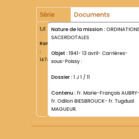
Série
Documents
1J1
Nature de la mission :
ORDINATION
SACERDOTALES
Rang
:
Objet :
1941- 13 avril- Carrières-
1474
sous-Poissy :
Dossier :
1 J 1 / 11
Contenu :
fr. Marie-François AUBRY-
fr. Odilon BIESBROUCK- fr. Tugdual
MAGUEUR.