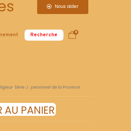
es
Nous aider
0
nnement
Recherche
ligieux
,
Série J : personnel de la Province
 AU PANIER