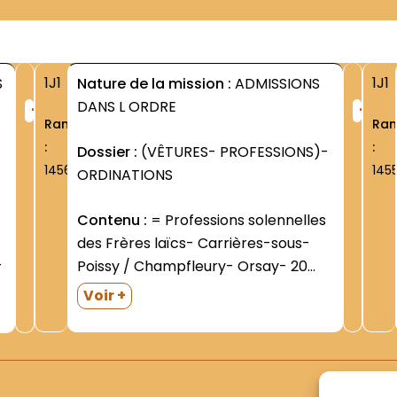
1J1
1J1
S
Nature de la mission :
ADMISSIONS
+
+
DANS L ORDRE
Rang
Ra
:
:
Dossier :
(VÊTURES- PROFESSIONS)-
1456
145
ORDINATIONS
Contenu :
= Professions solennelles
des Frères laïcs- Carrières-sous-
Poissy / Champfleury- Orsay- 20
avril 1935 - 21 novembre 1945- 8
Voir +
décembre 1957. Une dizaine de
professions.Cahier écolier à
couverture mauve- marque
""Chante Clair"". = Professions