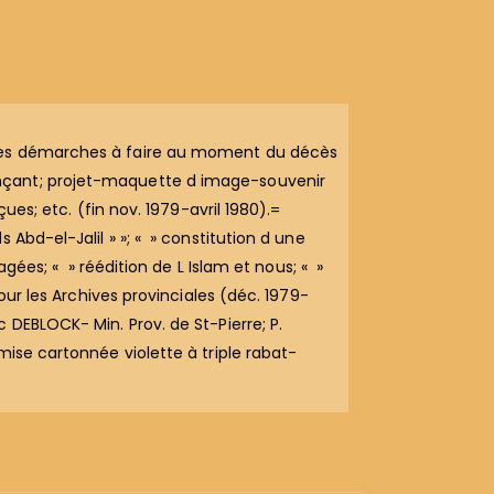
r les démarches à faire au moment du décès
onçant; projet-maquette d image-souvenir
ues; etc. (fin nov. 1979-avril 1980).=
Abd-el-Jalil » »; « » constitution d une
gées; « » réédition de L Islam et nous; « »
our les Archives provinciales (déc. 1979-
 DEBLOCK- Min. Prov. de St-Pierre; P.
mise cartonnée violette à triple rabat-