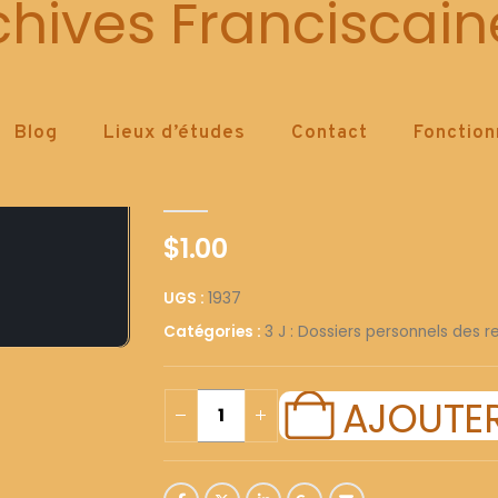
1937
chives Franciscain
Blog
Lieux d’études
Contact
Fonctio
1937
0
out of 5
$
1.00
UGS :
1937
Catégories :
3 J : Dossiers personnels des re
AJOUTER