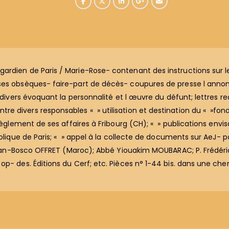
gardien de Paris / Marie-Rose- contenant des instructions su
 ses obsèques- faire-part de décès- coupures de presse l ann
 divers évoquant la personnalité et l œuvre du défunt; lettres reç
 divers responsables « » utilisation et destination du « »fonds 
èglement de ses affaires à Fribourg (CH); « » publications envisa
holique de Paris; « » appel à la collecte de documents sur AeJ- p
. Jean-Bosco OFFRET (Maroc); Abbé Yiouakim MOUBARAC; P. Frédéric
op- des. Éditions du Cerf; etc. Pièces n° 1-44 bis. dans une che