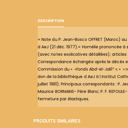
DESCRIPTION
= Note du P. Jean-Bosco OFFRET (Maroc) au 
d AeJ (21 déc. 1977).= Homélie prononcée à
(avec notes exolicatives détaillées); articles
Correspondance échangée après le décès entre
Commission du « »fonds Abd-el-Jali1″ »; « » r
don de la bibliothèque d AeJ à l Institut Cat
juillet 1981). Principaux correspondants : P
Maurice BORMANS- Père Blanc; P. F. REFOULE- 
fermeture par élastiques.
PRODUITS SIMILAIRES