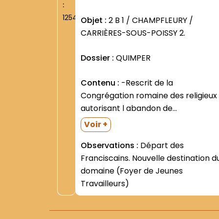
:
1254
Objet :
2 B 1 / CHAMPFLEURY /
CARRIÈRES-SOUS-POISSY 2.
Dossier :
QUIMPER
Contenu :
-Rescrit de la
Congrégation romaine des religieux
autorisant l abandon de
Champfleury et le transfert du
Voir +
Scholasticat à Orsay (7 et 13 juillet
Observations :
Départ des
1955; copie dactylographiée) -Lettr
Franciscains. Nouvelle destination d
du P. Achille DEGEEST- Supérieur-
domaine (Foyer de Jeunes
demandant au Dr Martin la
Travailleurs)
libération de la...