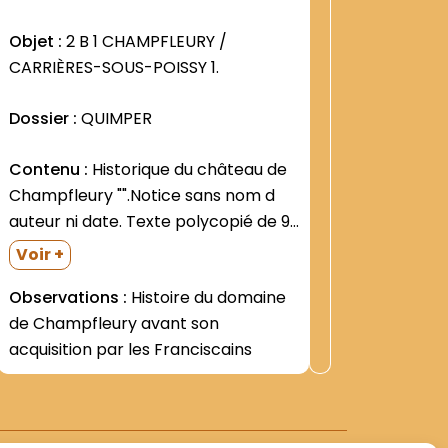
:
2
1245
Objet :
2 B 1 CHAMPFLEURY /
Objet :
2
CARRIÈRES-SOUS-POISSY 1.
CARRIÈR
Dossier :
QUIMPER
Dossier 
Contenu :
Historique du château de
Contenu
Champfleury "".Notice sans nom d
électriqu
auteur ni date. Texte polycopié de 9
tracé d
p- avec plusieurs duplicata
""aux abo
Observat
Voir +
dactylographié. Cette notice fut
dans le 
Observations :
Histoire du domaine
communiquée au P. Adalbert
de Champfleury avant son
HAMMAN par le P. Marie-Jean GALY-
acquisition par les Franciscains
en février 1992 -Ecoles Foyer de...