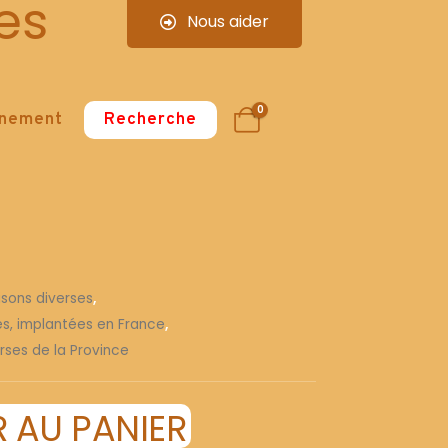
es
Nous aider
0
nnement
Recherche
isons diverses
,
ses, implantées en France
,
rses de la Province
 AU PANIER