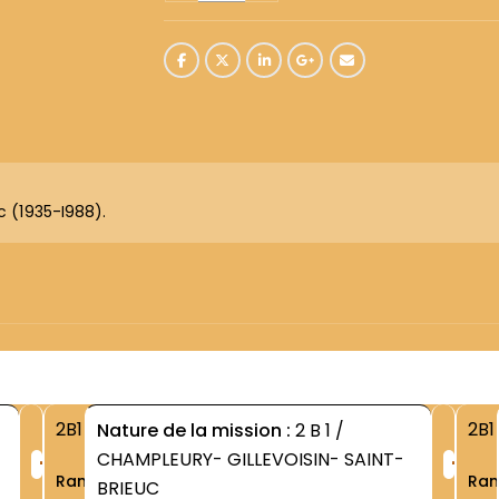
c (1935-I988).
2B1
2B1
Nature de la mission :
2 B 1 /
+
+
CHAMPLEURY- GILLEVOISIN- SAINT-
Rang
Ra
BRIEUC