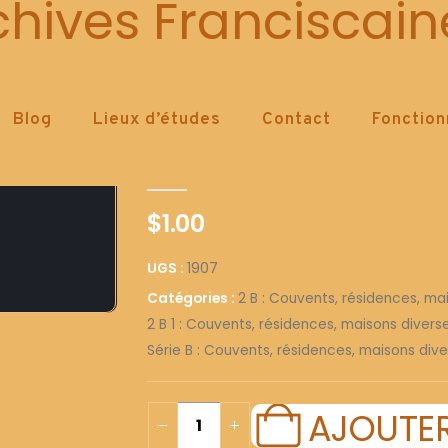
1907
chives Franciscain
Blog
Lieux d’études
Contact
Fonctio
1907
0
out of 5
$
1.00
UGS :
1907
Catégories :
2 B : Couvents, résidences, ma
2 B 1 : Couvents, résidences, maisons diver
Série B : Couvents, résidences, maisons dive
AJOUTER