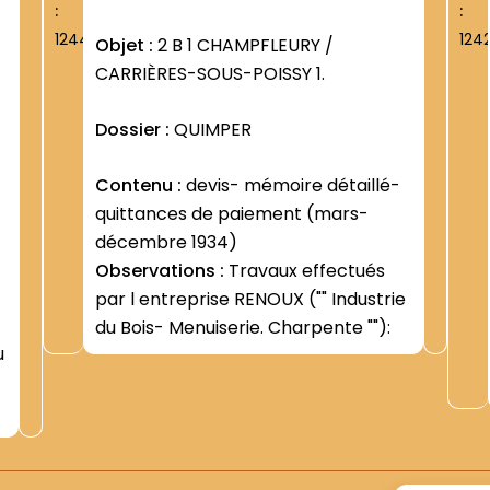
:
:
1244
124
Objet :
2 B 1 CHAMPFLEURY /
CARRIÈRES-SOUS-POISSY 1.
Dossier :
QUIMPER
Contenu :
devis- mémoire détaillé-
quittances de paiement (mars-
décembre 1934)
Observations :
Travaux effectués
par l entreprise RENOUX ("" Industrie
e
du Bois- Menuiserie. Charpente ""):
u