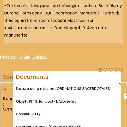
-Textes christologiques du théologien scotiste Barthélémy
Durand- ofm conv- sur l incarnation. Manuscrit -Texte du
théologien franciscain scotiste Mastrius- sur l
« »Assumptus homo « ». Dactylographié. Avec note
manuscrite
PRODUITS SIMILAIRES
Série
Documents
1J1
Nature de la mission :
ORDINATIONS SACERDOTALES
Rang
Objet :
1943; 1er août- L Arbresle :
:
1478
Dossier :
1 J 1 / 11
Contenu :
fr. Yves (Bernard) BECKER.