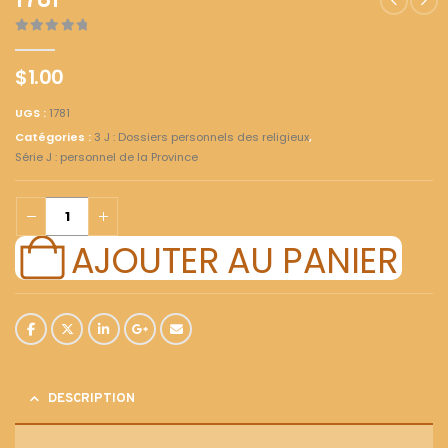
1781
0
out of 5
$
1.00
UGS :
1781
Catégories :
3 J : Dossiers personnels des religieux
,
Série J : personnel de la Province
AJOUTER AU PANIER
DESCRIPTION