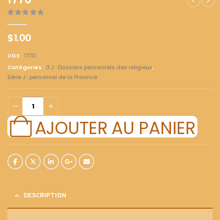
1770
0
out of 5
$
1.00
UGS :
1770
Catégories :
3 J : Dossiers personnels des religieux
,
Série J : personnel de la Province
AJOUTER AU PANIER
DESCRIPTION