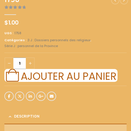
1758
0
out of 5
$
1.00
UGS :
1758
Catégories :
3 J : Dossiers personnels des religieux
,
Série J : personnel de la Province
AJOUTER AU PANIER
DESCRIPTION