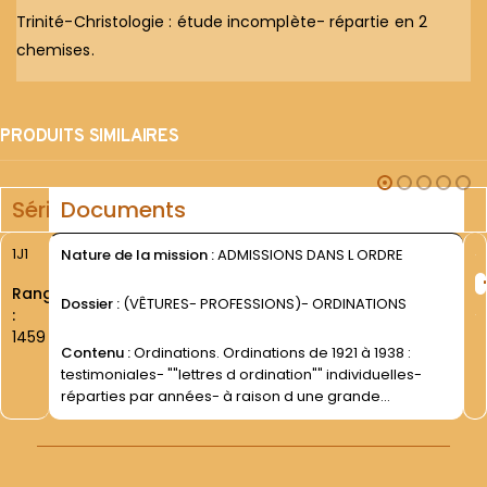
Trinité-Christologie : étude incomplète- répartie en 2
chemises.
PRODUITS SIMILAIRES
Série
Documents
1J1
Nature de la mission :
ADMISSIONS DANS L ORDRE
Rang
Dossier :
(VÊTURES- PROFESSIONS)- ORDINATIONS
:
1459
Contenu :
Ordinations. Ordinations de 1921 à 1938 :
testimoniales- ""lettres d ordination"" individuelles-
réparties par années- à raison d une grande
enveloppe par année.