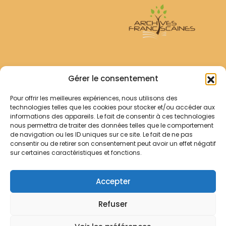
Archives Franciscaines
Gérer le consentement
Pour offrir les meilleures expériences, nous utilisons des
RECHERCHER
technologies telles que les cookies pour stocker et/ou accéder aux
Comment chercher ?
informations des appareils. Le fait de consentir à ces technologies
Les archives
nous permettra de traiter des données telles que le comportement
de navigation ou les ID uniques sur ce site. Le fait de ne pas
consentir ou de retirer son consentement peut avoir un effet négatif
Notre démarche
sur certaines caractéristiques et fonctions.
Les bibliothèques
Contact
Accepter
Votre panier
Refuser
Mentions légales
Politique de cookies