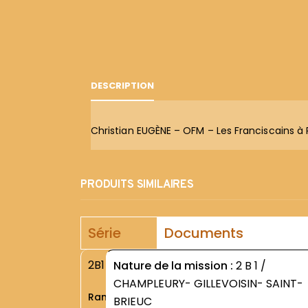
DESCRIPTION
Christian EUGÈNE – OFM – Les Franciscains à 
PRODUITS SIMILAIRES
Série
Documents
2B1
Nature de la mission :
2 B 1 /
CHAMPLEURY- GILLEVOISIN- SAINT-
Rang
BRIEUC