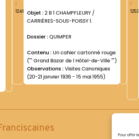
:
:
1248
1253
Objet :
2 B 1 CHAMPFLEURY /
CARRIÈRES-SOUS-POISSY 1.
Dossier :
QUIMPER
Contenu :
Un cahier cartonné rouge
("" Grand Bazar de l Hôtel-de-Ville "")
Observations :
Visites Canoniques
(20-21 janvier 1936 - 15 mai 1955)
e
s
Franciscaines
Pour offrir