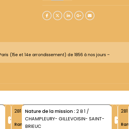
Paris (15e et 14e arrondissement) de 1856 à nos jours –
2B1
2B1
Nature de la mission :
2 B 1 /
+
+
CHAMPLEURY- GILLEVOISIN- SAINT-
Rang
Ra
BRIEUC