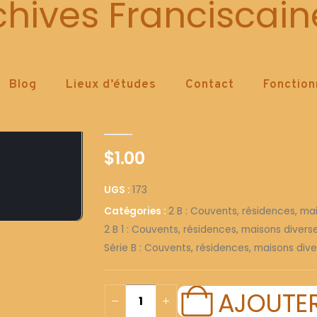
173
chives Franciscain
Blog
Lieux d’études
Contact
Fonctio
173
0
out of 5
$
1.00
UGS :
173
Catégories :
2 B : Couvents, résidences, ma
2 B 1 : Couvents, résidences, maisons diver
Série B : Couvents, résidences, maisons dive
AJOUTER