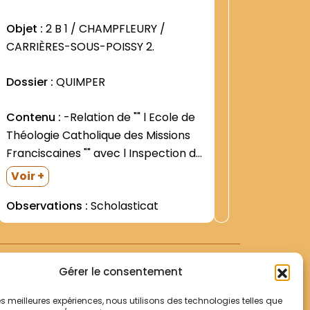
:
Dossier 
2950
Objet :
2 B 1 / CHAMPFLEURY /
Contenu
CARRIÈRES-SOUS-POISSY 2.
de Célon
Dossier :
QUIMPER
Chroniqu
Anges (3
Contenu :
-Relation de "" l Ecole de
Chapitre
Théologie Catholique des Missions
de la Vi
Franciscaines "" avec l Inspection d
Académie (1941-1955) -Liste des
Voir +
clercs étudiants (1948-1949- 1952-
Observations :
Scholasticat
1953) -Renouvellement des voeux
temporaires par les Frères Paul
CUNY et Louis de PRÉMARE- clercs
étudiants du...
Gérer le consentement
 les meilleures expériences, nous utilisons des technologies telles que