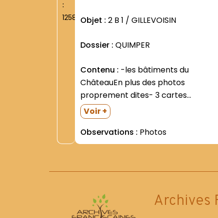
:
1258
Objet :
2 B 1 / GILLEVOISIN
Dossier :
QUIMPER
Contenu :
-les bâtiments du
ChâteauEn plus des photos
proprement dites- 3 cartes
postales monochromes-L oratoire-
Voir +
Groupes =Les novices de 1947-1948
Observations :
Photos
et 1950-1951 =La visite du P. Pacifiqu
PERANTONI- Ministre Général OFM
(juillet 1950) =Divers =Les bâtiment
du château- sous forme de photos...
Archives 