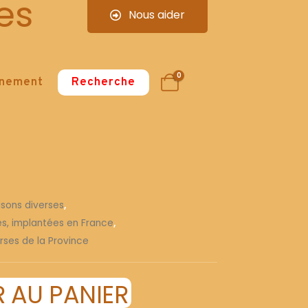
es
Nous aider
0
nnement
Recherche
isons diverses
,
ses, implantées en France
,
rses de la Province
 AU PANIER