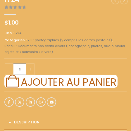
1724
0
out of 5
$
1.00
UGS :
1724
Catégories :
2 S : photographies (y compris les cartes postales)
,
Série S : Documents non écrits divers (iconographie, photos, audio-visuel,
objets et « souvenirs » divers)
AJOUTER AU PANIER
DESCRIPTION