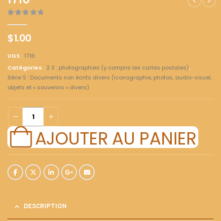
1716
0
out of 5
$
1.00
UGS :
1716
Catégories :
2 S : photographies (y compris les cartes postales)
,
Série S : Documents non écrits divers (iconographie, photos, audio-visuel,
objets et « souvenirs » divers)
AJOUTER AU PANIER
DESCRIPTION