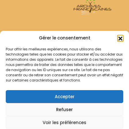
Archives Franciscaines
Gérer le consentement
Pour offrir les meilleures expériences, nous utilisons des
RECHERCHER
technologies telles que les cookies pour stocker et/ou accéder aux
Comment chercher ?
informations des appareils. Le fait de consentir à ces technologies
Les archives
nous permettra de traiter des données telles que le comportement
de navigation ou les ID uniques sur ce site. Le fait de ne pas
consentir ou de retirer son consentement peut avoir un effet négatif
Notre démarche
sur certaines caractéristiques et fonctions.
Les bibliothèques
Contact
Accepter
Votre panier
Refuser
Mentions légales
Politique de cookies
Voir les préférences
© Archives Franciscaines 2025