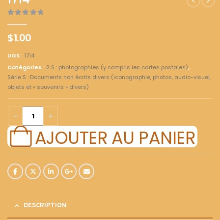
1714
0
out of 5
$
1.00
UGS :
1714
Catégories :
2 S : photographies (y compris les cartes postales)
,
Série S : Documents non écrits divers (iconographie, photos, audio-visuel,
objets et « souvenirs » divers)
AJOUTER AU PANIER
DESCRIPTION