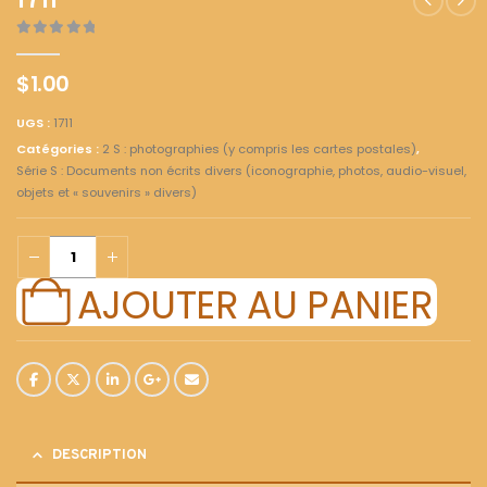
1711
0
out of 5
$
1.00
UGS :
1711
Catégories :
2 S : photographies (y compris les cartes postales)
,
Série S : Documents non écrits divers (iconographie, photos, audio-visuel,
objets et « souvenirs » divers)
AJOUTER AU PANIER
DESCRIPTION