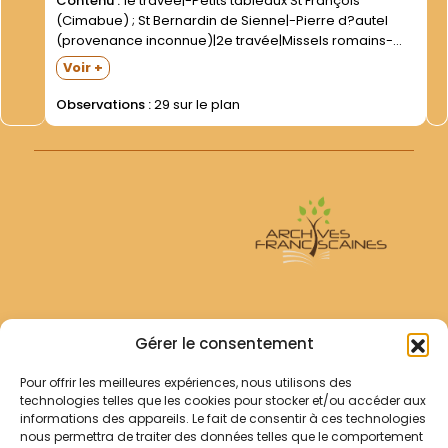
Contenu :
1e travée|-Petits tableaux St François
(Cimabue) ; St Bernardin de Sienne|-Pierre d?autel
(provenance inconnue)|2e travée|Missels romains-
Missels romano séraphiques ; Bréviaires romano-
Voir +
séraphiques ; Liturgia horarum. Latin- 1e moitié XXe
s|Martyrologe|Ménologe (plusieurs exemplaires)|3e
Observations :
29 sur le plan
travée|Missels et rituels ; bréviaires romano-
séraphiques. 1e moitié...
Archives Franciscaines
Gérer le consentement
Pour offrir les meilleures expériences, nous utilisons des
RECHERCHER
technologies telles que les cookies pour stocker et/ou accéder aux
Comment chercher ?
informations des appareils. Le fait de consentir à ces technologies
Les archives
nous permettra de traiter des données telles que le comportement