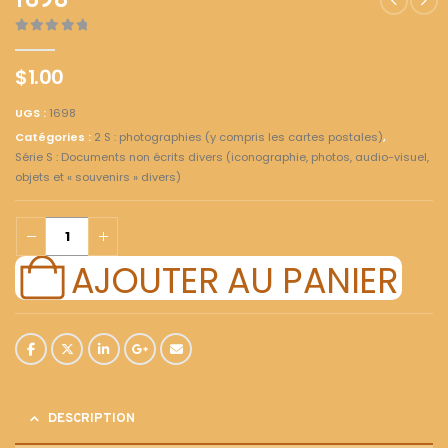
1698
0
out of 5
$
1.00
UGS :
1698
Catégories :
2 S : photographies (y compris les cartes postales)
,
Série S : Documents non écrits divers (iconographie, photos, audio-visuel,
objets et « souvenirs » divers)
AJOUTER AU PANIER
DESCRIPTION