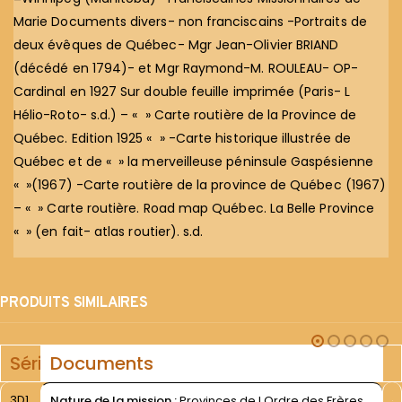
Marie Documents divers- non franciscains -Portraits de
deux évêques de Québec- Mgr Jean-Olivier BRIAND
(décédé en 1794)- et Mgr Raymond-M. ROULEAU- OP-
Cardinal en 1927 Sur double feuille imprimée (Paris- L
Hélio-Roto- s.d.) – « » Carte routière de la Province de
Québec. Edition 1925 « » -Carte historique illustrée de
Québec et de « » la merveilleuse péninsule Gaspésienne
« »(1967) -Carte routière de la province de Québec (1967)
– « » Carte routière. Road map Québec. La Belle Province
« » (en fait- atlas routier). s.d.
PRODUITS SIMILAIRES
Série
Documents
3D1
Nature de la mission :
Provinces de l Ordre des Frères