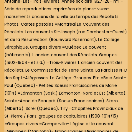
Antoine-Les-Trois-Rivières. Année scolaire 1927-28- n°1 -
Série de reproductions imprimées de plans- vues-
monuments anciens de la ville au temps des Récollets
Photos. Cartes postales =Montréal Le Couvent des
Récollets. Les couvents St-Joseph (rue Dorchester-Ouest)
et de la Résurrection (Boulevard Rosemont). Le Collège
Séraphique. Groupes divers =Québec Le couvent
(bâtiments). L ancien couvent des Récollets. Groupes
(1902-1904- et s.d.) =Trois-Rivières L ancien couvent des
Récollets. Le Commissariat de Terre Sainte. La Paroisse N-D
des Sept-Allégresses. Le Collège. Groupes. Etc =Baie Saint-
Paul (Québec)- Petites Soeurs Franciscaines de Marie
(1914) =Edmonton (Sask.) Edmonton-Nord et Est (Alberta).
Sainte-Anne de Beaupré (Soeurs Franciscaines). Skaro
(Alberta). Sorel (Québec). Tilly =Chapitres Provinciaux de
St-Pierre / Paris: groupes de capitulaires (1908-1914/15)
=Groupes divers =Camperville- l église et le couvent
=Winnipeg (Manitoba)- Franciscaines Missionnaires de