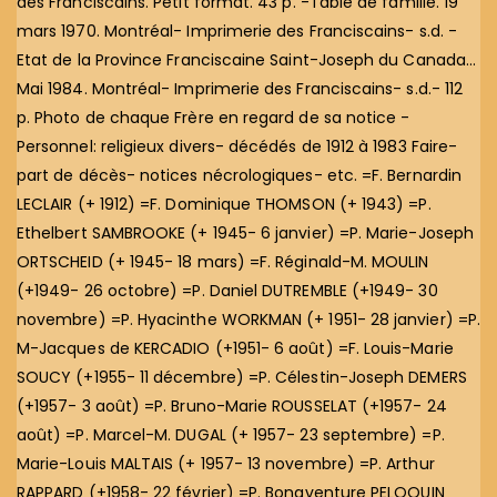
des Franciscains. Petit format. 43 p. -Table de famille. 19
mars 1970. Montréal- Imprimerie des Franciscains- s.d. -
Etat de la Province Franciscaine Saint-Joseph du Canada…
Mai 1984. Montréal- Imprimerie des Franciscains- s.d.- 112
p. Photo de chaque Frère en regard de sa notice -
Personnel: religieux divers- décédés de 1912 à 1983 Faire-
part de décès- notices nécrologiques- etc. =F. Bernardin
LECLAIR (+ 1912) =F. Dominique THOMSON (+ 1943) =P.
Ethelbert SAMBROOKE (+ 1945- 6 janvier) =P. Marie-Joseph
ORTSCHEID (+ 1945- 18 mars) =F. Réginald-M. MOULIN
(+1949- 26 octobre) =P. Daniel DUTREMBLE (+1949- 30
novembre) =P. Hyacinthe WORKMAN (+ 1951- 28 janvier) =P.
M-Jacques de KERCADIO (+1951- 6 août) =F. Louis-Marie
SOUCY (+1955- 11 décembre) =P. Célestin-Joseph DEMERS
(+1957- 3 août) =P. Bruno-Marie ROUSSELAT (+1957- 24
août) =P. Marcel-M. DUGAL (+ 1957- 23 septembre) =P.
Marie-Louis MALTAIS (+ 1957- 13 novembre) =P. Arthur
RAPPARD (+1958- 22 février) =P. Bonaventure PELOQUIN