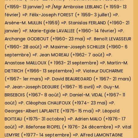
(+1959- 13 janvier) =P./Mgr Ambroise LEBLANC (+ 1959- 13
février) =P. Félix-Joseph FOREST (+ 1959- 3 juillet) =P.
Arsène-M. MULLIN (+1959) =P. Stanislas FERLAND (+1960- 21
janvier) =F. Marie-Egide LAVALLEE (+1960- 14 février) =P.
Archange GODBOUT (+1960- 23 mai) =F. Benoît LEVASSEUR
(+1960- 28 août) =P. Maxime-Joseph SCHILLER (+1960- 6
septembre) =F. Jean MOREAU (+1962- 7 août) =P.
Anastase MAILLOUX (+ 1963- 21 septembre) =P. Martin-M.
DIETRICH (+1966- 13 septembre) =P. Viateur DUCHARME
(+1967- 1er mars) =P. David BEAUREGARD (+ 1967- 21 mars)
=P. Jean-Joseph DEGUIRE (+1967- 16 avril) =P. Guy-M.
BRISEBOIS (+1967- 8 août) =P. Daniel-M. VIDAL (+1967- 11
août) =P. Cléophas CHALIFOUX (+1974- 23 mai) =P.
Georges-Albert LAPLANTE (+1975- 15 mai) =P. Léopold
BOITEAU (+1975- 31 octobre) =P. Adrien MALO (+1976- 17
août) =P. Ildefonse RIOPEL (+ 1976- 24 décembre) =P. vital
LEMYRE (+1977- 14 septembre) =P. Alfred LAMONTAGNE