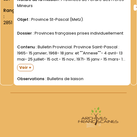
Mineurs
Rang
:
Objet :
Province St-Pascal (Metz).
2851
Dossier :
Provinces françaises prises individuellement
Contenu :
Bulletin Provincial. Province Saint-Pascal :
1965- 15 janvier; 1968- 18 janv. et ""Annexe""- 4 avril- 13
mai- 25 juillet- 15 oct.- 15 nov.; 1971- 15 janv.- 15 mars- 15
avril- 15 juin. Dans une grande enveloppe.| La vie des
Voir +
Frères...
Observations :
Bulletins de liaison