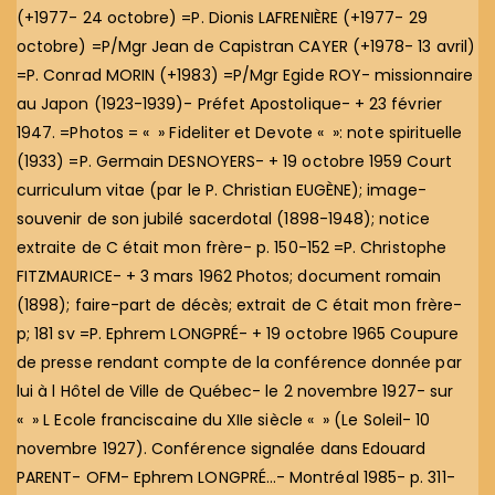
(+1977- 24 octobre) =P. Dionis LAFRENIÈRE (+1977- 29
octobre) =P/Mgr Jean de Capistran CAYER (+1978- 13 avril)
=P. Conrad MORIN (+1983) =P/Mgr Egide ROY- missionnaire
au Japon (1923-1939)- Préfet Apostolique- + 23 février
1947. =Photos = « » Fideliter et Devote « »: note spirituelle
(1933) =P. Germain DESNOYERS- + 19 octobre 1959 Court
curriculum vitae (par le P. Christian EUGÈNE); image-
souvenir de son jubilé sacerdotal (1898-1948); notice
extraite de C était mon frère- p. 150-152 =P. Christophe
FITZMAURICE- + 3 mars 1962 Photos; document romain
(1898); faire-part de décès; extrait de C était mon frère-
p; 181 sv =P. Ephrem LONGPRÉ- + 19 octobre 1965 Coupure
de presse rendant compte de la conférence donnée par
lui à l Hôtel de Ville de Québec- le 2 novembre 1927- sur
« » L Ecole franciscaine du XIIe siècle « » (Le Soleil- 10
novembre 1927). Conférence signalée dans Edouard
PARENT- OFM- Ephrem LONGPRÉ…- Montréal 1985- p. 311-