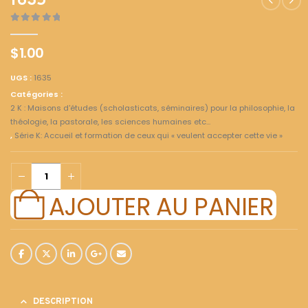
1635
0
out of 5
$
1.00
UGS :
1635
Catégories :
2 K : Maisons d'études (scholasticats, séminaires) pour la philosophie, la
théologie, la pastorale, les sciences humaines etc...
,
Série K: Accueil et formation de ceux qui « veulent accepter cette vie »
AJOUTER AU PANIER
DESCRIPTION