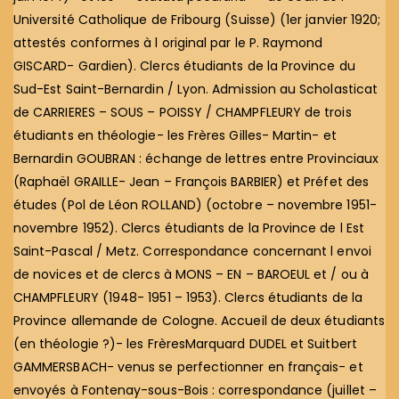
Université Catholique de Fribourg (Suisse) (1er janvier 1920;
attestés conformes à l original par le P. Raymond
GISCARD- Gardien). Clercs étudiants de la Province du
Sud-Est Saint-Bernardin / Lyon. Admission au Scholasticat
de CARRIERES – SOUS – POISSY / CHAMPFLEURY de trois
étudiants en théologie- les Frères Gilles- Martin- et
Bernardin GOUBRAN : échange de lettres entre Provinciaux
(Raphaël GRAILLE- Jean – François BARBIER) et Préfet des
études (Pol de Léon ROLLAND) (octobre – novembre 1951-
novembre 1952). Clercs étudiants de la Province de l Est
Saint-Pascal / Metz. Correspondance concernant l envoi
de novices et de clercs à MONS – EN – BAROEUL et / ou à
CHAMPFLEURY (1948- 1951 – 1953). Clercs étudiants de la
Province allemande de Cologne. Accueil de deux étudiants
(en théologie ?)- les FrèresMarquard DUDEL et Suitbert
GAMMERSBACH- venus se perfectionner en français- et
envoyés à Fontenay-sous-Bois : correspondance (juillet –