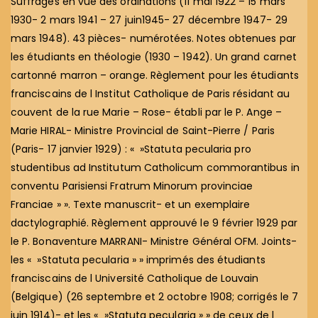
Suffrages en vue des ordinations (11 mai 1922 – 15 mars
1930- 2 mars 1941 – 27 juin1945- 27 décembre 1947- 29
mars 1948). 43 pièces- numérotées. Notes obtenues par
les étudiants en théologie (1930 – 1942). Un grand carnet
cartonné marron – orange. Règlement pour les étudiants
franciscains de l Institut Catholique de Paris résidant au
couvent de la rue Marie – Rose- établi par le P. Ange –
Marie HIRAL- Ministre Provincial de Saint-Pierre / Paris
(Paris- 17 janvier 1929) : « »Statuta pecularia pro
studentibus ad Institutum Catholicum commorantibus in
conventu Parisiensi Fratrum Minorum provinciae
Franciae » ». Texte manuscrit- et un exemplaire
dactylographié. Règlement approuvé le 9 février 1929 par
le P. Bonaventure MARRANI- Ministre Général OFM. Joints-
les « »Statuta pecularia » » imprimés des étudiants
franciscains de l Université Catholique de Louvain
(Belgique) (26 septembre et 2 octobre 1908; corrigés le 7
juin 1914)- et les « »Statuta pecularia » » de ceux de l