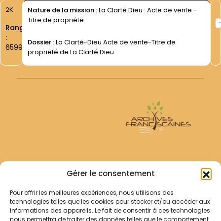
2K
Nature de la mission :
La Clarté Dieu : Acte de vente -
Titre de propriété
Rang
:
Dossier :
La Clarté-Dieu Acte de vente-Titre de
6599
propriété de La Clarté Dieu
Archives Franciscaines
Gérer le consentement
Pour offrir les meilleures expériences, nous utilisons des
RECHERCHER
technologies telles que les cookies pour stocker et/ou accéder aux
Comment chercher ?
informations des appareils. Le fait de consentir à ces technologies
Les archives
nous permettra de traiter des données telles que le comportement