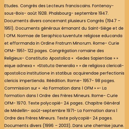
Etudes. Congrès des Lecteurs franciscains. Fontenay-
sous-Bois- août 1928. Phalsbourg- septembre 1947.
Documents divers concernant plusieurs Congrès (1947 –
1951). Documents généraux émanant du Saint-Siège et de
l OFM. Normae de Seraphica Iuventute religiose educanda
et efformanda in Ordine Fratrum Minorum. Rome- Curie
OFM- 1951- 122 pages. Congrégation romaine des
Religieux- Constitutio Apostolica « »Sedes Sapientiae » »
eique adnexa « »Statuta Generalia » » de religiosa clericali-
apostolica institutione in statibus acquirendae perfectionis
clericis impertienda. Réédition. Rome- 1957- 98 pages.
Commission sur « »la Formation dans l OFM » »- La
formation dans l Ordre des Frères Mineurs. Rome- Curie
OFM- 1970. Texte polycopié- 24 pages. Chapitre Général
de Médellin- août-septembre 1971- La Formation dans l
Ordre des Frères Mineurs. Texte polycopié- 24 pages.
Documents divers (1996 – 2003). Dans une chemise jaune.