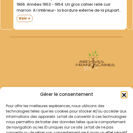
1966. Années 1953 - 1954. Un gros cahier relié cuir
marron. A l intérieur- la bordure externe de la plupart
des pages (en papier fort) porte des traces plus ou
Voir +
moins prononcées de brûlures (début...
Archives Franciscaines
Gérer le consentement
Pour offrir les meilleures expériences, nous utilisons des
RECHERCHER
technologies telles que les cookies pour stocker et/ou accéder aux
Comment chercher ?
informations des appareils. Le fait de consentir à ces technologies
Les archives
nous permettra de traiter des données telles que le comportement
de navigation ou les ID uniques sur ce site. Le fait de ne pas
consentir ou de retirer son consentement peut avoir un effet négatif