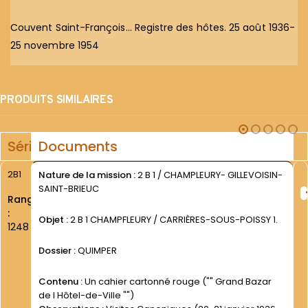
Couvent Saint-François… Registre des hôtes. 25 août 1936-
25 novembre 1954
PRODUITS SIMILAIRES
Série
Documents
2B1
Nature de la mission :
2 B 1 / CHAMPLEURY- GILLEVOISIN-
SAINT-BRIEUC
Rang
:
Objet :
2 B 1 CHAMPFLEURY / CARRIÈRES-SOUS-POISSY 1.
1248
Dossier :
QUIMPER
Contenu :
Un cahier cartonné rouge ("" Grand Bazar
de l Hôtel-de-Ville "")