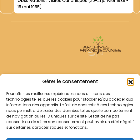
Observations :
Visites Canoniques (20-21 janvier 1936 -
15 mai 1955)
Archives Franciscaines
Gérer le consentement
Pour offrir les meilleures expériences, nous utilisons des
RECHERCHER
technologies telles que les cookies pour stocker et/ou accéder aux
Comment chercher ?
informations des appareils. Le fait de consentir à ces technologies
Les archives
nous permettra de traiter des données telles que le comportement
de navigation ou les ID uniques sur ce site. Le fait de ne pas
consentir ou de retirer son consentement peut avoir un effet négatif
Notre démarche
sur certaines caractéristiques et fonctions.
Les bibliothèques
Contact