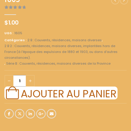
1605
0
out of 5
$
1.00
UGS :
1605
Catégories :
2 B : Couvents, résidences, maisons diverses
,
2 B 2 : Couvents, résidences, maisons diverses, implantées hors de
France (à l'époque des expulsions de 1880 et 1903, ou dans d'autres
circonstances).
,
Série B : Couvents, résidences, maisons diverses de la Province
AJOUTER AU PANIER