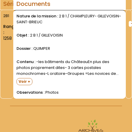
Série
Documents
2B1
Nature de la mission :
2 B 1 / CHAMPLEURY- GILLEVOISIN-
SAINT-BRIEUC
Rang
:
Objet :
2 B 1 / GILLEVOISIN
1258
Dossier :
QUIMPER
Contenu :
-les bâtiments du ChâteauEn plus des
photos proprement dites- 3 cartes postales
monochromes-L oratoire-Groupes =Les novices de
1947-1948 et 1950-1951 =La visite du P. Pacifique
Voir +
PERANTONI- Ministre Général OFM (juillet 1950) =Divers
=Les bâtiments du château- sous forme de photos...
Observations :
Photos