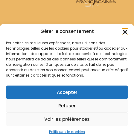
Archives Franciscaines
Gérer le consentement
Pour offrir les meilleures expériences, nous utilisons des
RECHERCHER
technologies telles que les cookies pour stocker et/ou accéder aux
Comment chercher ?
informations des appareils. Le fait de consentir à ces technologies
Les archives
nous permettra de traiter des données telles que le comportement
de navigation ou les ID uniques sur ce site. Le fait de ne pas
consentir ou de retirer son consentement peut avoir un effet négatif
Notre démarche
sur certaines caractéristiques et fonctions.
Les bibliothèques
Contact
Accepter
Votre panier
Refuser
Mentions légales
Politique de cookies
Voir les préférences
© Archives Franciscaines 2025
Politique de cookies