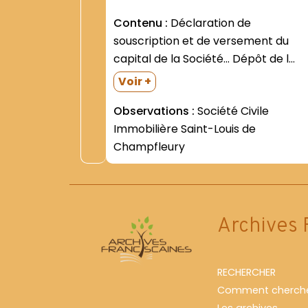
Contenu :
Déclaration de
souscription et de versement du
capital de la Société... Dépôt de l
Assemblée constitutive... "" (15
Voir +
décembre 1933 - 17 janvier 1934) -
Observations :
Société Civile
Statuts de la Société- publiés dans
Immobilière Saint-Louis de
Les Affiches versaillaises et du
Champfleury
département de Seine-et-Oise...-10
année- n°96-...
Archives 
RECHERCHER
Comment cherche