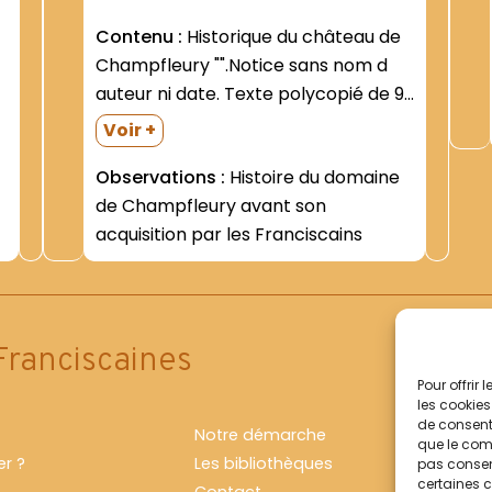
Contenu :
Historique du château de
Champfleury "".Notice sans nom d
auteur ni date. Texte polycopié de 9
p- avec plusieurs duplicata
Voir +
dactylographié. Cette notice fut
Observations :
Histoire du domaine
communiquée au P. Adalbert
de Champfleury avant son
HAMMAN par le P. Marie-Jean GALY-
acquisition par les Franciscains
e
en février 1992 -Ecoles Foyer de...
Franciscaines
Pour offrir
les cookies
de consenti
Notre démarche
que le comp
r ?
Les bibliothèques
pas consent
certaines c