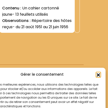
Contenu :
Un cahier cartonné
Contenu
jaune- 13 feuillets utilisés
(effectu
Observations :
Répertoire des hôtes
plans; d
reçus- du 21 août 1951 au 21 juin 1956
(juillet 
Voir +
Autorisat
Observat
Evêque d
couvent
1933) =D
des Relig
contresig
Gérer le consentement
 les meilleures expériences, nous utilisons des technologies telles que
 pour stocker et/ou accéder aux informations des appareils. Le fait
r à ces technologies nous permettra de traiter des données telles
Votre panier
ortement de navigation ou les ID uniques sur ce site. Le fait de ne
Mentions légales
ir ou de retirer son consentement peut avoir un effet négatif sur
aractéristiques et fonctions.