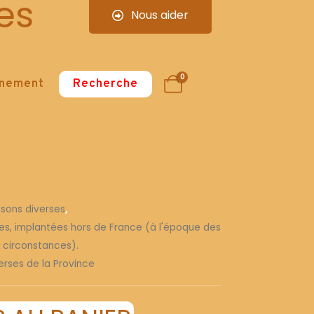
es
Nous aider
0
nnement
Recherche
isons diverses
,
ses, implantées hors de France (à l'époque des
s circonstances).
erses de la Province