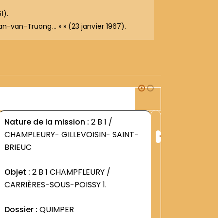
1).
an-van-Truong… » » (23 janvier 1967).
2B1
Nature de la mission :
2 B 1 /
Nature d
+
CHAMPLEURY- GILLEVOISIN- SAINT-
CHAMPLE
ng
Rang
BRIEUC
BRIEUC
:
9
1243
Objet :
2 B 1 CHAMPFLEURY /
Objet :
2
CARRIÈRES-SOUS-POISSY 1.
CARRIÈR
Dossier :
QUIMPER
Dossier 