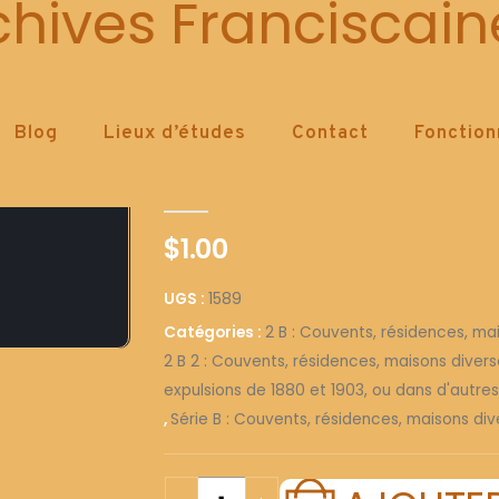
1589
chives Franciscain
Blog
Lieux d’études
Contact
Fonctio
1589
0
out of 5
$
1.00
UGS :
1589
Catégories :
2 B : Couvents, résidences, ma
2 B 2 : Couvents, résidences, maisons diver
expulsions de 1880 et 1903, ou dans d'autre
,
Série B : Couvents, résidences, maisons div