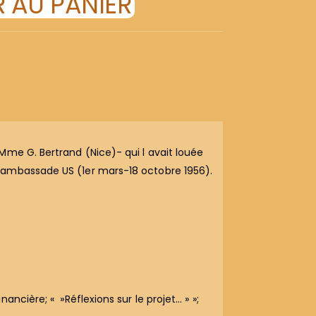
 AU PANIER
Mme G. Bertrand (Nice)- qui l avait louée
l ambassade US (1er mars-18 octobre 1956).
ncière; « »Réflexions sur le projet… » »;