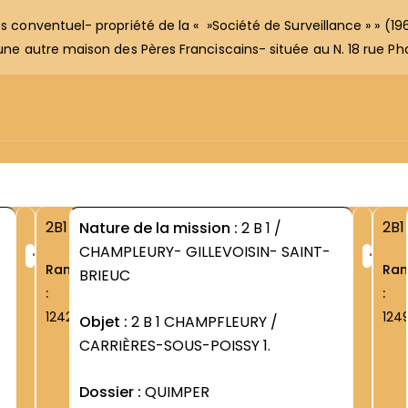
s conventuel- propriété de la « »Société de Surveillance » » (196
»une autre maison des Pères Franciscains- située au N. 18 rue Ph
2B1
2B1
Nature de la mission :
2 B 1 /
+
+
CHAMPLEURY- GILLEVOISIN- SAINT-
Rang
Ra
BRIEUC
:
:
1242
124
Objet :
2 B 1 CHAMPFLEURY /
CARRIÈRES-SOUS-POISSY 1.
Dossier :
QUIMPER