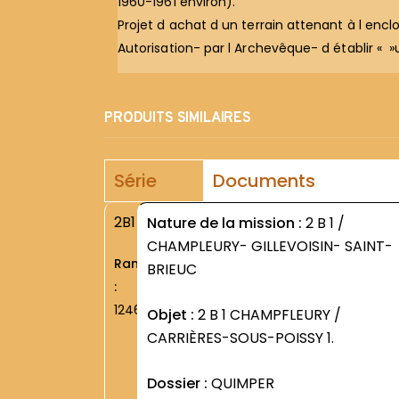
1960-1961 environ).
Projet d achat d un terrain attenant à l enclo
Autorisation- par l Archevêque- d établir « 
PRODUITS SIMILAIRES
Série
Documents
2B1
Nature de la mission :
2 B 1 /
CHAMPLEURY- GILLEVOISIN- SAINT-
Rang
BRIEUC
:
1246
Objet :
2 B 1 CHAMPFLEURY /
CARRIÈRES-SOUS-POISSY 1.
Dossier :
QUIMPER