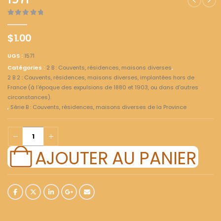
1571
0
out of 5
$
1.00
UGS :
1571
Catégories :
2 B : Couvents, résidences, maisons diverses
,
2 B 2 : Couvents, résidences, maisons diverses, implantées hors de
France (à l'époque des expulsions de 1880 et 1903, ou dans d'autres
circonstances).
,
Série B : Couvents, résidences, maisons diverses de la Province
AJOUTER AU PANIER