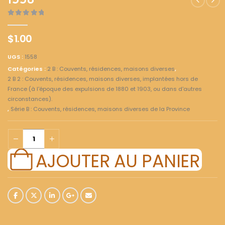
1558
0
out of 5
$
1.00
UGS :
1558
Catégories :
2 B : Couvents, résidences, maisons diverses
,
2 B 2 : Couvents, résidences, maisons diverses, implantées hors de
France (à l'époque des expulsions de 1880 et 1903, ou dans d'autres
circonstances).
,
Série B : Couvents, résidences, maisons diverses de la Province
AJOUTER AU PANIER