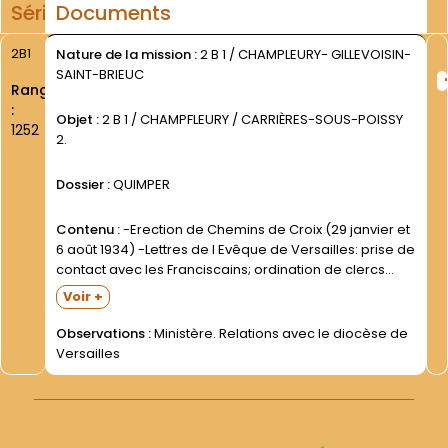
Série
Documents
2B1
Nature de la mission :
2 B 1 / CHAMPLEURY- GILLEVOISIN-
SAINT-BRIEUC
Rang
:
Objet :
2 B 1 / CHAMPFLEURY / CARRIÈRES-SOUS-POISSY
1252
2.
Dossier :
QUIMPER
Contenu :
-Erection de Chemins de Croix (29 janvier et
6 août 1934) -Lettres de l Evêque de Versailles: prise de
contact avec les Franciscains; ordination de clercs
étudiants; concession de pouvoirs (1934- 1938- 1940-
Voir +
1948) -Dossier de l Evêché relatif aux...
Observations :
Ministère. Relations avec le diocèse de
Versailles