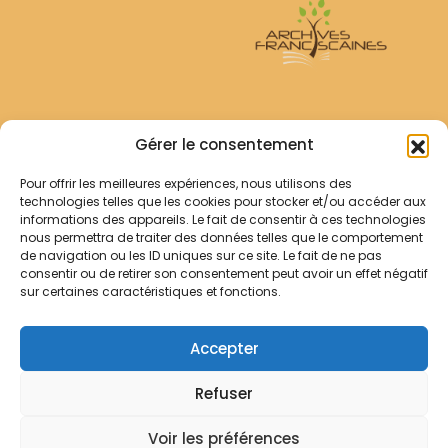
Archives Franciscaines
Gérer le consentement
Pour offrir les meilleures expériences, nous utilisons des
RECHERCHER
technologies telles que les cookies pour stocker et/ou accéder aux
Comment chercher ?
informations des appareils. Le fait de consentir à ces technologies
Les archives
nous permettra de traiter des données telles que le comportement
de navigation ou les ID uniques sur ce site. Le fait de ne pas
consentir ou de retirer son consentement peut avoir un effet négatif
Notre démarche
sur certaines caractéristiques et fonctions.
Les bibliothèques
Contact
Accepter
Votre panier
Refuser
Mentions légales
Politique de cookies
Voir les préférences