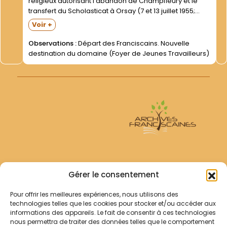
religieux autorisant l abandon de Champfleury et le
transfert du Scholasticat à Orsay (7 et 13 juillet 1955;
copie dactylographiée) -Lettre du P. Achille DEGEEST-
Voir +
Supérieur- demandant au Dr Martin la libération de la...
Observations :
Départ des Franciscains. Nouvelle
destination du domaine (Foyer de Jeunes Travailleurs)
Archives Franciscaines
Gérer le consentement
Pour offrir les meilleures expériences, nous utilisons des
RECHERCHER
technologies telles que les cookies pour stocker et/ou accéder aux
Comment chercher ?
informations des appareils. Le fait de consentir à ces technologies
Les archives
nous permettra de traiter des données telles que le comportement