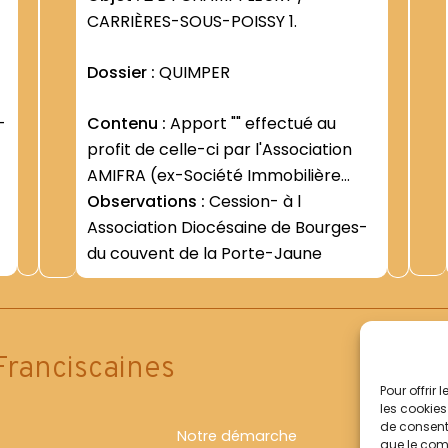
CARRIÈRES-SOUS-POISSY 1.
Dossier :
QUIMPER
Contenu :
Apport "" effectué au
profit de celle-ci par l'Association
AMIFRA (ex-Société Immobilière
Sarrette) (5 juillet 1985 - 31 mars
Observations :
Cession- à l
1986) -Retards dans l exécution de
Association Diocésaine de Bourges-
cet "" apport "" (27 avril 1987- 25
du couvent de la Porte-Jaune
mars 1988)
Franciscaines
Pour offrir
les cookies
de consenti
Notre démarche
que le comp