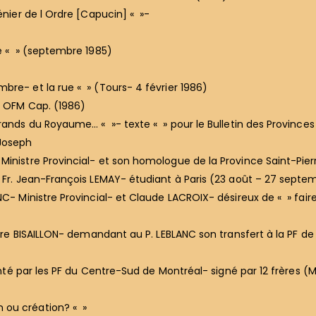
énier de l Ordre [Capucin] « »-
re « » (septembre 1985)
re- et la rue « » (Tours- 4 février 1986)
l OFM Cap. (1986)
erands du Royaume… « »- texte « » pour le Bulletin des Province
Joseph
Ministre Provincial- et son homologue de la Province Saint-Pierr
e Fr. Jean-François LEMAY- étudiant à Paris (23 août – 27 septe
NC- Ministre Provincial- et Claude LACROIX- désireux de « » fai
ierre BISAILLON- demandant au P. LEBLANC son transfert à la PF d
enté par les PF du Centre-Sud de Montréal- signé par 12 frères (
 ou création? « »