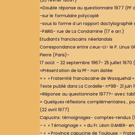
(25 février 1969?)
=Double réponse au questionnaire 1977 (PF de
-sur le formulaire polycopié
-sous la forme d un rapport dactylographié de
-PARIS- rue de La Condamine (17 e arr.)
Etudiants franciscains néerlandais
Correspondance entre ceux-ci- le P. Linus GRO
Pierre (Paris)-
17 août – 22 septembre 1967- 25 juillet 197
=Présentation de la PF- non datée
= « » Fraternité franciscaine de Wasquehal 
Texte publié dans La Cordelle- n°98- 21 juin 1
=Réponse au questionnaire 1977?- avec tabl
= Quelques réflexions complémentaires… pour 
(22 avril 1977)
Capucins: témoignages- comptes-rendus (
– « » Témoignage « » du Fr. Léon GAHIER- e
– « » Province capucine de Toulouse – Frate