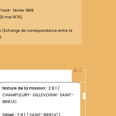
 Taizé- février 1969
 (6 mai 1976)
ns (Echange de correspondance entre la
6
2B1
Nature de la mission :
2 B 1 /
Nature d
+
CHAMPLEURY- GILLEVOISIN- SAINT-
CHAMPLE
ng
Rang
BRIEUC
BRIEUC
:
9
1261
Objet :
2 B 1 / SAINT-BRIEUC 1.
Objet :
2