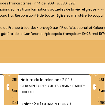
 Etudes Franciscaines- n°4 de 1968- p. 386-392
exions sur les transformations actuelles de la vie religieuse « »-
urd hui. Responsabilité de toute l Eglise et ministère épiscopal
es de France à Lourdes- envoyé aux PF de Wasquehal et Orléa
iat général de la Conférence Episcopale Française- 19-26 mai 197
2B1
2B1
Nature de la mission :
2 B 1 /
+
+
CHAMPLEURY- GILLEVOISIN- SAINT-
Rang
Ra
BRIEUC
:
:
1241
125
Objet :
2 B 1 CHAMPFLEURY /