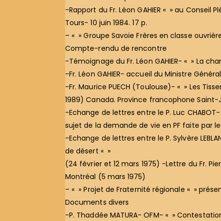
-Rapport du Fr. Léon GAHIER « » au Conseil Pl
Tours- 10 juin 1984. 17 p.
– « » Groupe Savoie Frères en classe ouvriè
Compte-rendu de rencontre
-Témoignage du Fr. Léon GAHIER- « » La chamb
-Fr. Léon GAHIER- accueil du Ministre Généra
-Fr. Maurice PUECH (Toulouse)- « » Les Tiss
1989) Canada. Province francophone Saint-
-Echange de lettres entre le P. Luc CHABOT- 
sujet de la demande de vie en PF faite par l
-Echange de lettres entre le P. Sylvère LEBLA
de désert « »
(24 février et 12 mars 1975) -Lettre du Fr. P
Montréal (5 mars 1975)
– « » Projet de Fraternité régionale « » prés
Documents divers
-P. Thaddée MATURA- OFM- « » Contestation