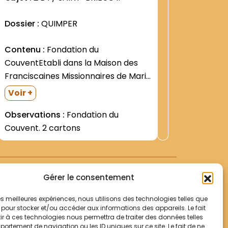
Dossier :
QUIMPER
Dossier 
Contenu :
Fondation du
Contenu
CouventEtabli dans la Maison des
du Collèg
Franciscaines Missionnaires de Marie
Bernardi
-Correspondance (originale- et
(septem
Voir +
Voir +
sous forme de copies)- actes
effectué
Observations :
Fondation du
Observat
notariés- rescrit de la Congrégation
coût de 
Couvent. 2 cartons
romaine pour la Discipline religieuse-
1897) -L
extrait des écrits de la Bienheureuse
l Inspec
Marie de la Passion- notes...
reçues) 
employer
Gérer le consentement
 les meilleures expériences, nous utilisons des technologies telles que
 pour stocker et/ou accéder aux informations des appareils. Le fait
r à ces technologies nous permettra de traiter des données telles
Votre panier
ortement de navigation ou les ID uniques sur ce site. Le fait de ne