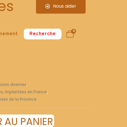
es
Nous aider
0
nnement
Recherche
isons diverses
,
ses, implantées en France
,
rses de la Province
 AU PANIER