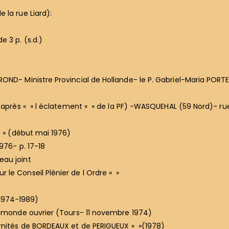
 la rue Liard):
 3 p. (s.d.)
ND- Ministre Provincial de Hollande- le P. Gabriel-Maria PORTE-
0 (après « » l éclatement « » de la PF) -WASQUEHAL (59 Nord)- r
« » (début mai 1976)
976- p. 17-18
eau joint
le Conseil Plénier de l Ordre « »
1974-1989)
n monde ouvrier (Tours- 11 novembre 1974)
rnités de BORDEAUX et de PERIGUEUX « »(1978)