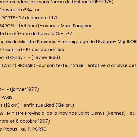
érentes adresses- sous forme de tableau (1951-1975)
hevreul- n°84 ter
ia PORTE- 22 décembre 1971
BAROEUL (59 Nord)- avenue Marc Sangnier
 Loiret)- rue du Lièvre d Or- n°2
près du Ministre Provincial- témoignage de l Evêque- Mgr RIOB
91 Essonne)- PF des aumôniers
rs d Orsay « » (février 1966)
e (Alain) RICHARD- sur son texte intitulé Tentative d analyse des
 « » (janvier 1977)
-PARIS
(12 arr.)- enfin rue Liard (13e arr.)
- Ministre Provincial de la Province Saint-Denys (Rennes)- et l
embre et 6 octobre 1967)
e Picpus- au P. PORTE