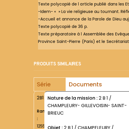
Texte polycopié de l article publié dans les
-Idem- « » La vie religieuse au tournant. Réfl
-Accueil et annonce de la Parole de Dieu aujo
Texte polycopié de 36 p.
Texte préparatoire à l Assemblée des Evêqu
Province Saint-Pierre (Paris) et le Secrétar
PRODUITS SIMILAIRES
Série
Documents
2B1
Nature de la mission :
2 B 1 /
CHAMPLEURY- GILLEVOISIN- SAINT-
Rang
BRIEUC
:
1255
Objet :
2 B 1 / CHAMPFLEURY /