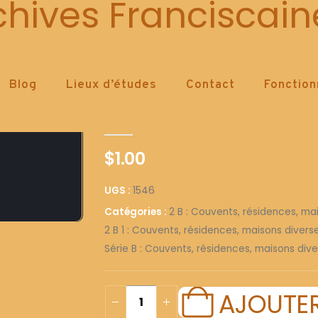
1546
chives Franciscain
Blog
Lieux d’études
Contact
Fonctio
1546
0
out of 5
$
1.00
UGS :
1546
Catégories :
2 B : Couvents, résidences, ma
2 B 1 : Couvents, résidences, maisons diver
Série B : Couvents, résidences, maisons dive
AJOUTER