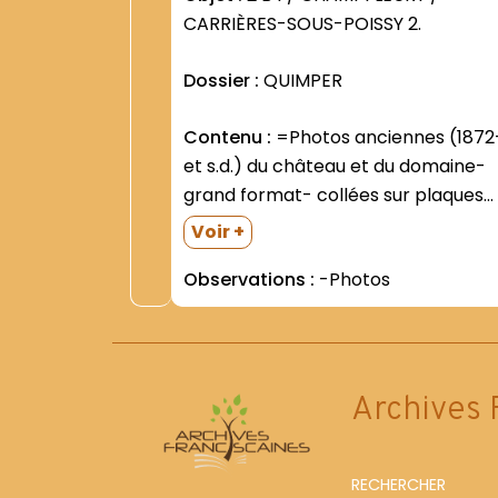
CARRIÈRES-SOUS-POISSY 2.
Dossier :
QUIMPER
Contenu :
=Photos anciennes (1872-
et s.d.) du château et du domaine-
grand format- collées sur plaques
de carton =Le château. Le domaine.
Voir +
Le paysage alentour =L intérieur de
Observations :
-Photos
la chapelle =Ordination (1941- 1943-
1950- 1954- 1955) =Groupes divers
=Photos individuelles de...
Archives 
RECHERCHER