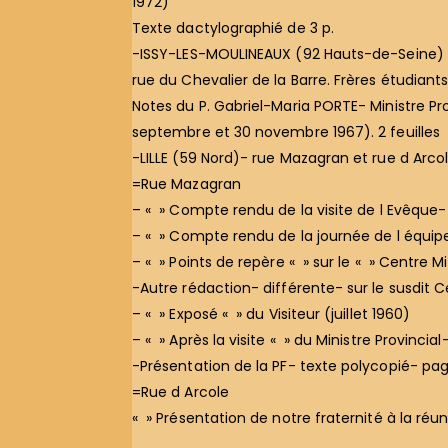
1972)
Texte dactylographié de 3 p.
-ISSY-LES-MOULINEAUX (92 Hauts-de-Seine)
rue du Chevalier de la Barre. Frères étudiant
Notes du P. Gabriel-Maria PORTE- Ministre Prov
septembre et 30 novembre 1967). 2 feuilles
-LILLE (59 Nord)- rue Mazagran et rue d Arco
=Rue Mazagran
– « » Compte rendu de la visite de l Evêque- l
– « » Compte rendu de la journée de l équip
– « » Points de repère « » sur le « » Centre M
-Autre rédaction- différente- sur le susdit 
– « » Exposé « » du Visiteur (juillet 1960)
– « » Après la visite « » du Ministre Provincia
-Présentation de la PF- texte polycopié- pag
=Rue d Arcole
« » Présentation de notre fraternité à la réu