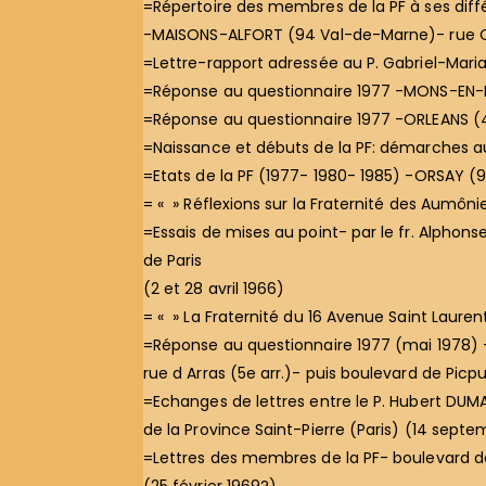
=Répertoire des membres de la PF à ses diff
-MAISONS-ALFORT (94 Val-de-Marne)- rue C
=Lettre-rapport adressée au P. Gabriel-Mar
=Réponse au questionnaire 1977 -MONS-EN-
=Réponse au questionnaire 1977 -ORLEANS (45
=Naissance et débuts de la PF: démarches au
=Etats de la PF (1977- 1980- 1985) -ORSAY (
= « » Réflexions sur la Fraternité des Aumônie
=Essais de mises au point- par le fr. Alphons
de Paris
(2 et 28 avril 1966)
= « » La Fraternité du 16 Avenue Saint Laurent
=Réponse au questionnaire 1977 (mai 1978) 
rue d Arras (5e arr.)- puis boulevard de Picpus 
=Echanges de lettres entre le P. Hubert DUMAS
de la Province Saint-Pierre (Paris) (14 sept
=Lettres des membres de la PF- boulevard d