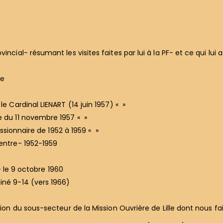
s
incial- résumant les visites faites par lui à la PF- et ce qui lui 
le
e Cardinal LIENART (14 juin 1957) « »
e du 11 novembre 1957 « »
issionnaire de 1952 à 1959 « »
Centre- 1952-1959
l- le 9 octobre 1960
iné 9-14 (vers 1966)
nion du sous-secteur de la Mission Ouvrière de Lille dont nous fa