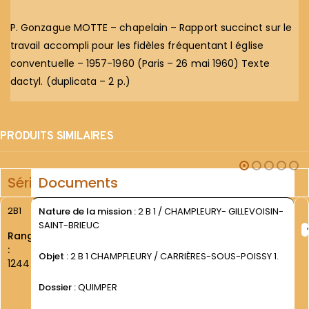
P. Gonzague MOTTE – chapelain – Rapport succinct sur le
travail accompli pour les fidèles fréquentant l église
conventuelle – 1957-1960 (Paris – 26 mai 1960) Texte
dactyl. (duplicata – 2 p.)
PRODUITS SIMILAIRES
Série
Documents
2B1
Nature de la mission :
2 B 1 / CHAMPLEURY- GILLEVOISIN-
SAINT-BRIEUC
Rang
:
Objet :
2 B 1 CHAMPFLEURY / CARRIÈRES-SOUS-POISSY 1.
1244
Dossier :
QUIMPER