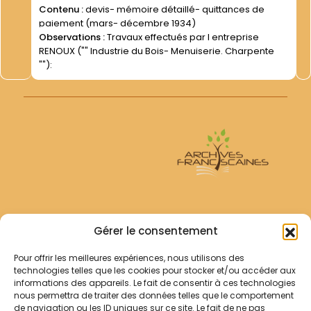
Contenu :
devis- mémoire détaillé- quittances de
paiement (mars- décembre 1934)
Observations :
Travaux effectués par l entreprise
RENOUX ("" Industrie du Bois- Menuiserie. Charpente
""):
Archives Franciscaines
Gérer le consentement
Pour offrir les meilleures expériences, nous utilisons des
RECHERCHER
technologies telles que les cookies pour stocker et/ou accéder aux
Comment chercher ?
informations des appareils. Le fait de consentir à ces technologies
Les archives
nous permettra de traiter des données telles que le comportement
de navigation ou les ID uniques sur ce site. Le fait de ne pas