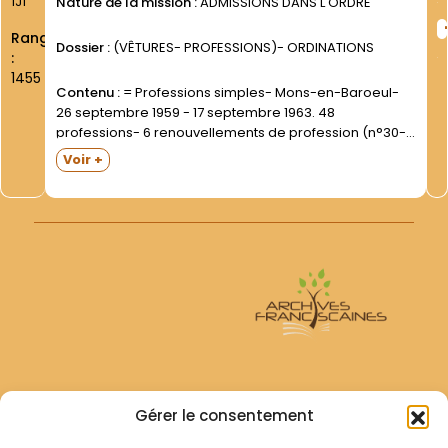
1J1
Nature de la mission :
ADMISSIONS DANS L ORDRE
Rang
Dossier :
(VÊTURES- PROFESSIONS)- ORDINATIONS
:
1455
Contenu :
= Professions simples- Mons-en-Baroeul-
26 septembre 1959 - 17 septembre 1963. 48
professions- 6 renouvellements de profession (n°30-
39-40- 41- 42- 43). En fin de registre- deux professions
Voir +
solennelles - celles des frères Jean-Loup DUHAMEAU
(31 octobre 1958) et Pierre-François...
Archives Franciscaines
Gérer le consentement