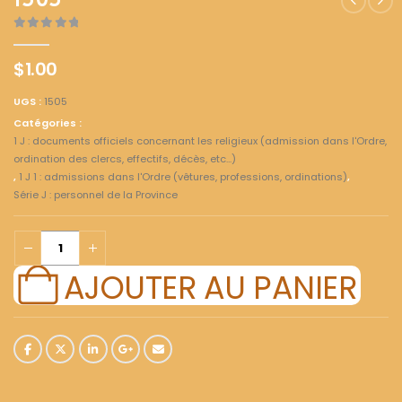
1505
0
out of 5
$
1.00
UGS :
1505
Catégories :
1 J : documents officiels concernant les religieux (admission dans l'Ordre,
ordination des clercs, effectifs, décès, etc...)
,
1 J 1 : admissions dans l'Ordre (vêtures, professions, ordinations)
,
Série J : personnel de la Province
AJOUTER AU PANIER