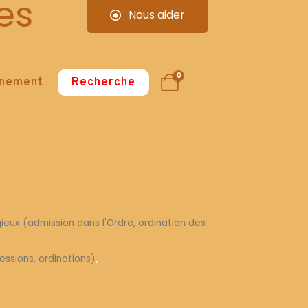
es
Nous aider
0
nnement
Recherche
gieux (admission dans l'Ordre, ordination des
fessions, ordinations)
,