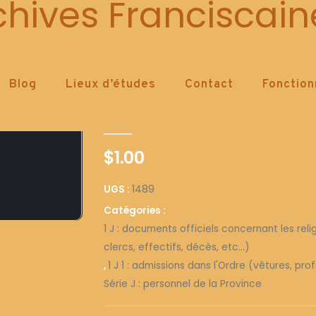
1489
chives Franciscain
Blog
Lieux d’études
Contact
Fonctio
1489
0
out of 5
$
1.00
UGS :
1489
Catégories :
1 J : documents officiels concernant les reli
clercs, effectifs, décès, etc...)
,
1 J 1 : admissions dans l'Ordre (vêtures, pro
Série J : personnel de la Province