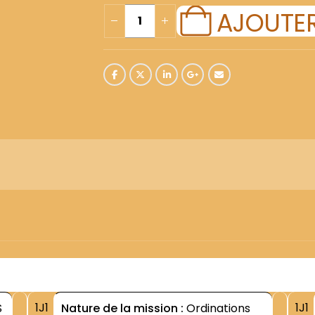
AJOUTER
1J1
1J1
S
Nature de la mission :
Ordinations