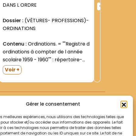
+
DANS L ORDRE
SACERD
ng
Rang
:
Dossier :
(VÊTURES- PROFESSIONS)-
Objet :
1
1475
ORDINATIONS
sous-Pois
Contenu :
Ordinations. = ""Registre d
Dossier 
ordinations à compter de l année
Contenu
scolaire 1959 - 1960"" : répertoire-
fr. Jean
sous forme d un tableau disposé en
Voir +
colonnes (1959 - 1968).Cahier
écolier- inséré et fixé dans une
couverture jaune. = ""Registre des
attestations de...
Gérer le consentement
 les meilleures expériences, nous utilisons des technologies telles que
 pour stocker et/ou accéder aux informations des appareils. Le fait
r à ces technologies nous permettra de traiter des données telles
Votre panier
ortement de navigation ou les ID uniques sur ce site. Le fait de ne