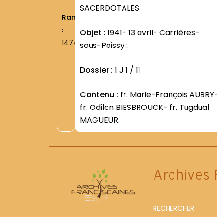
SACERDOTALES
Rang
:
Objet :
1941- 13 avril- Carrières-
1474
sous-Poissy :
Dossier :
1 J 1 / 11
Contenu :
fr. Marie-François AUBRY-
fr. Odilon BIESBROUCK- fr. Tugdual
MAGUEUR.
Archives 
RECHERCHER