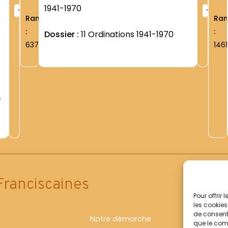
+
+
1941-1970
Rang
Ra
:
:
Dossier :
11 Ordinations 1941-1970
6379
1461
Franciscaines
Pour offrir
les cookies
de consenti
Notre démarche
que le comp