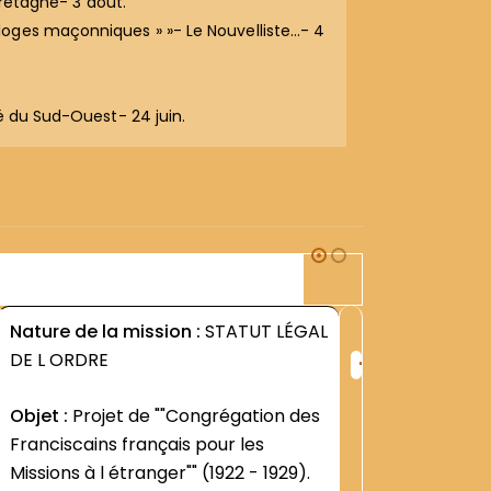
Bretagne- 3 août.
loges maçonniques » »- Le Nouvelliste…- 4
é du Sud-Ouest- 24 juin.
3F
Nature de la mission :
STATUT LÉGAL
Nature d
+
DE L ORDRE
1903
ng
Rang
:
Objet :
Projet de ""Congrégation des
Contenu
6
1990
Franciscains français pour les
religieux
Missions à l étranger"" (1922 - 1929).
pour le 