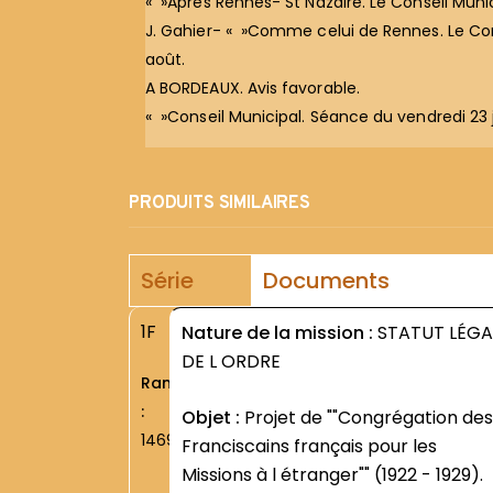
« »Après Rennes- St Nazaire. Le Conseil Munic
J. Gahier- « »Comme celui de Rennes. Le Con
août.
A BORDEAUX. Avis favorable.
« »Conseil Municipal. Séance du vendredi 23 
PRODUITS SIMILAIRES
Série
Documents
1F
Nature de la mission :
STATUT LÉGA
DE L ORDRE
Rang
:
Objet :
Projet de ""Congrégation des
1469
Franciscains français pour les
Missions à l étranger"" (1922 - 1929).