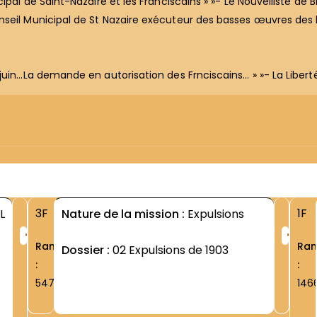
ipal de Saint-Nazaire et les Franciscains » »- Le Nouvelliste de 
seil Municipal de St Nazaire exécuteur des basses œuvres des 
juin…La demande en autorisation des Frnciscains… » »- La Libert
3F
1F
L
Nature de la mission :
Expulsions
+
+
Rang
Ra
Dossier :
02 Expulsions de 1903
:
:
5479
146