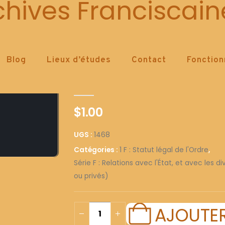
1468
chives Franciscain
Blog
Lieux d’études
Contact
Fonctio
1468
0
out of 5
$
1.00
UGS :
1468
Catégories :
1 F : Statut légal de l'Ordre
,
Série F : Relations avec l'État, et avec les 
ou privés)
AJOUTER