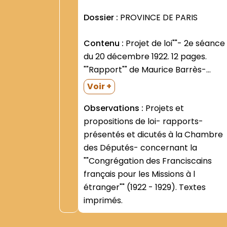
Dossier :
PROVINCE DE PARIS
Contenu :
Projet de loi""- 2e séance
du 20 décembre 1922. 12 pages.
""Rapport"" de Maurice Barrès-
député de Paris- prévu pour la
Voir +
séance du 4 février 1924. 32 pages.
Observations :
Projets et
Lecture différée- en raison de la
propositions de loi- rapports-
mort de l auteur. Même
présentés et dicutés à la Chambre
""Rapport""-...
des Députés- concernant la
""Congrégation des Franciscains
français pour les Missions à l
étranger"" (1922 - 1929). Textes
imprimés.