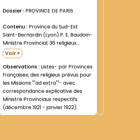
Ordre en
Voir +
Dossier :
PROVINCE DE PARIS
au cours
et des Ga
Contenu :
Province du Sud-Est
Saint-Bernardin (Lyon).P. E. Baudoin-
Ministre Provincial; 36 religieux
énumérés. Province Saint-Louis d
Voir +
Anjou en Aquitaine (Bordeaux). P.
Observations :
Listes- par Provinces
Guy Daval- Ministr Provincial.Deux
françaises; des religieux prévus pour
listes de religieux. La première
les Missions ""ad extra""- avec
comporte 31 noms. La seconde- 22
correspondance explicative des
noms- est répartie par lieux...
Ministre Provinciaux respectifs
(décembre 1921 - janvier 1922).