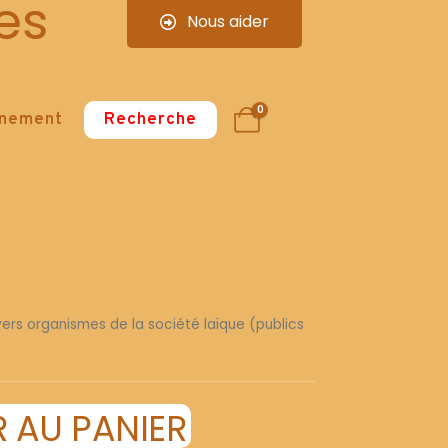
es
Nous aider
0
nnement
Recherche
divers organismes de la société laïque (publics
 AU PANIER